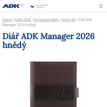
Přejít
Hledat
NÁKUPN
na
KOŠÍK
obsah
Domů
/
Diáře ADK
/
Kompletní diáře
/
Velké A5
/
Diář ADK
Manager 2026 hnědý
Diář ADK Manager 2026
hnědý