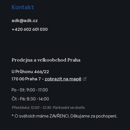
á
Kontakt
p
a
adk
@
adk.cz
t
+420 602 601 030
í
Prodejna a velkoobchod Praha
U Průhonu 466/22
170 00 Praha 7 -
zobrazit na mapě
Po - St:
9:00 - 17:00
Čt - Pá:
8:30 - 14:00
Přestávka: 12:00 - 12:30. Parkování ve dvoře.
* O svátcích máme ZAVŘENO. Děkujeme za pochopení.