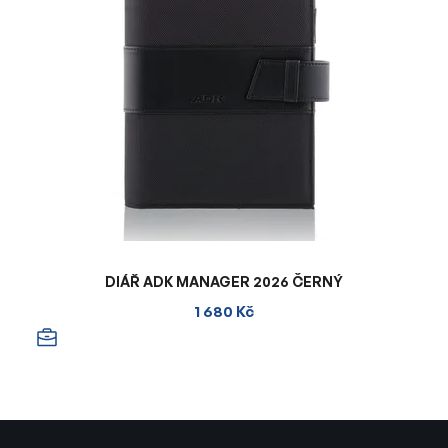
DIÁŘ ADK MANAGER 2026 ČERNÝ
1 680 Kč
Z