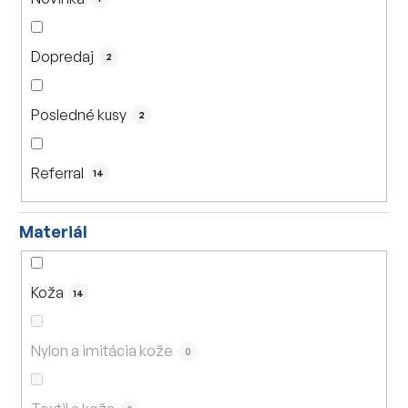
k
t
Dopredaj
o
2
v
Posledné kusy
2
Referral
14
Materiál
Koža
14
Nylon a imitácia kože
0