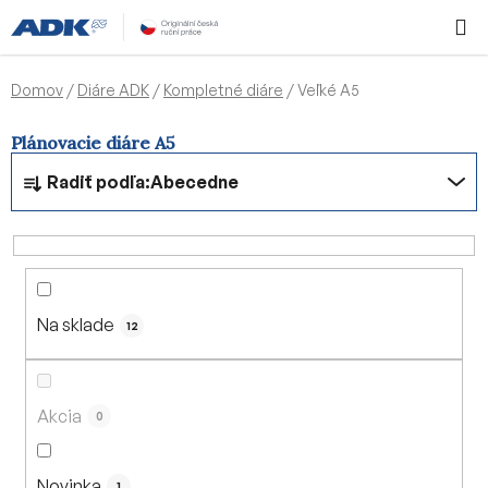
Prejsť
Hľadať
NÁKUP
na
KOŠÍK
obsah
Domov
/
Diáre ADK
/
Kompletné diáre
/
Veľké A5
Plánovacie diáre A5
R
Radiť podľa:
Abecedne
a
d
e
n
i
Na sklade
e
12
p
r
o
Akcia
0
d
u
Novinka
1