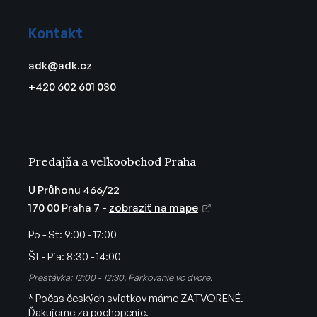
Z
a
á
c
Kontakt
p
i
ä
e
adk
@
adk.cz
t
p
+420 602 601 030
r
i
v
e
k
y
v
Predajňa a veľkoobchod Praha
ý
p
U Průhonu 466/22
i
170 00 Praha 7 -
zobraziť na mape
s
u
Po - St:
9:00 - 17:00
Št - Pia:
8:30 - 14:00
Prestávka: 12:00 - 12:30. Parkovanie vo dvore.
* Počas českých sviatkov máme ZATVORENÉ.
Ďakujeme za pochopenie.