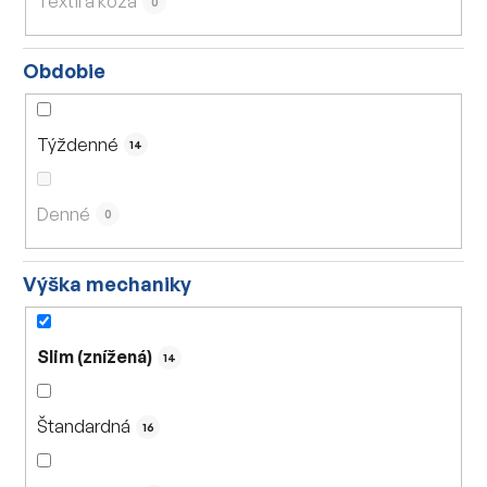
Textil a koža
0
Obdobie
Týždenné
14
Denné
0
Výška mechaniky
Slim (znížená)
14
Štandardná
16