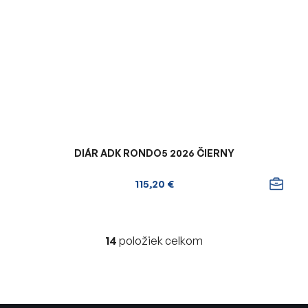
DIÁR ADK RONDO5 2026 ČIERNY
115,20 €
14
položiek celkom
O
v
l
á
d