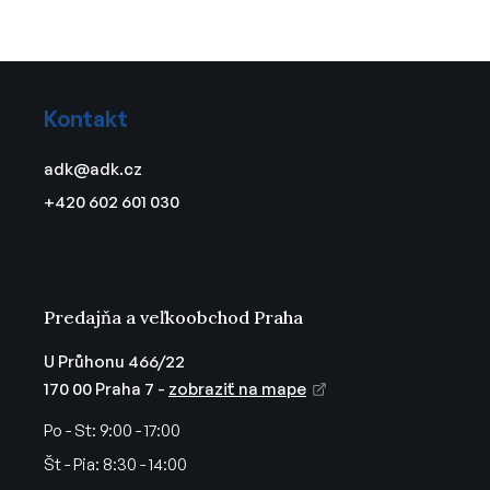
a
a
c
n
i
i
Z
e
e
á
p
Kontakt
r
p
v
ä
adk
@
adk.cz
k
t
y
+420 602 601 030
i
v
e
ý
p
i
s
Predajňa a veľkoobchod Praha
u
U Průhonu 466/22
170 00 Praha 7 -
zobraziť na mape
Po - St:
9:00 - 17:00
Št - Pia:
8:30 - 14:00