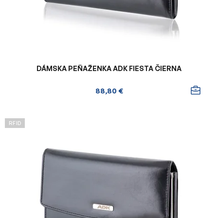
u
k
t
o
v
DÁMSKA PEŇAŽENKA ADK FIESTA ČIERNA
88,80 €
RFID