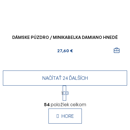
DÁMSKE PÚZDRO / MINIKABELKA DAMIANO HNEDÉ
27,60 €
NAČÍTAŤ 24 ĎALŠÍCH
S
1
t
3
r
O
á
54
položiek celkom
v
n
l
k
HORE
á
o
d
v