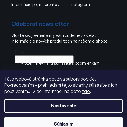
Informácie pre inzerentov
Instagram
Odoberať newsletter
Vložte svoj e-mail a my Vám budeme zasielať
informácie o nových produktoch na našom e-shope.
Email
Vložením e-mailu súhlasíte s
podmienkami
ochrany osobných údajov
.
Táto webová stránka používa súbory cookie.
Pokračovaním v prehliadaní tejto stránky súhlasíte s ich
PRIHLÁSIŤ SA
používaním... Viac informácií nájdete
zde
.
Nastavenie
Súhlasím
Vytvoril Shoptet
|
Dostmedia