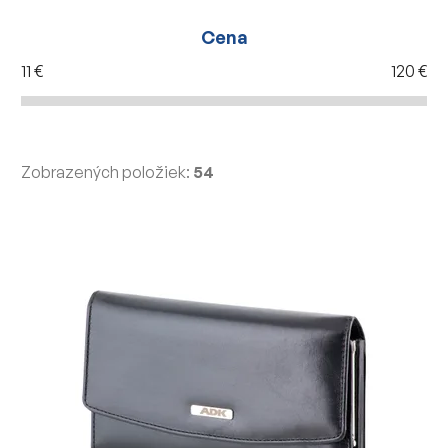
Cena
11
€
120
€
Zobrazených položiek:
54
V
ý
p
i
s
p
r
o
d