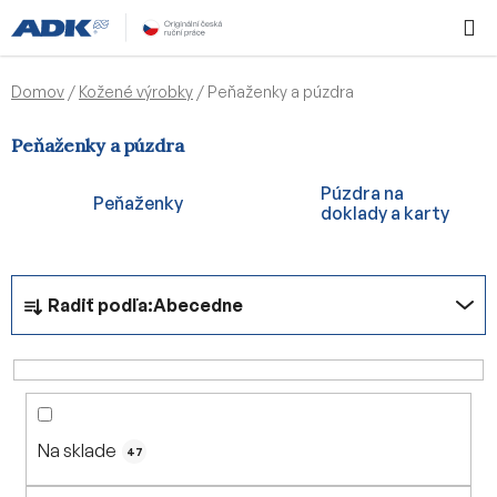
Prejsť
Hľadať
NÁKUP
na
KOŠÍK
obsah
Domov
/
Kožené výrobky
/
Peňaženky a púzdra
Peňaženky a púzdra
Púzdra na
Peňaženky
doklady a karty
R
Radiť podľa:
Abecedne
a
d
e
n
i
Na sklade
e
47
p