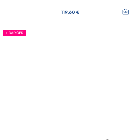
119,60 €
+ DARČEK