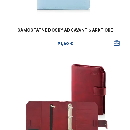
k
t
o
v
SAMOSTATNÉ DOSKY ADK AVANTI5 ARKTICKÉ
91,60 €