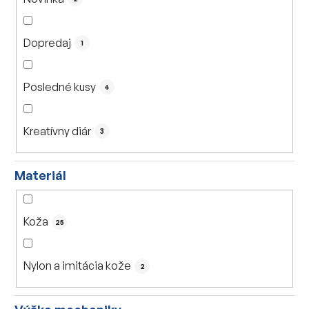
k
t
Dopredaj
o
1
v
Posledné kusy
4
Kreatívny diár
3
Materiál
Koža
25
Nylon a imitácia kože
2