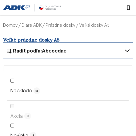
Prejsť
Hľadať
NÁKUP
na
KOŠÍK
obsah
Domov
/
Diáre ADK
/
Prázdne dosky
/
Veľké dosky A5
Veľké prázdne dosky A5
R
Radiť podľa:
Abecedne
a
d
e
n
i
Na sklade
e
15
p
r
o
Akcia
0
d
u
Novinka
2