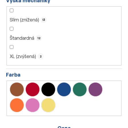
Výška mechaniky
Slim (znížená)
13
Štandardná
12
XL (zvýšená)
2
Farba