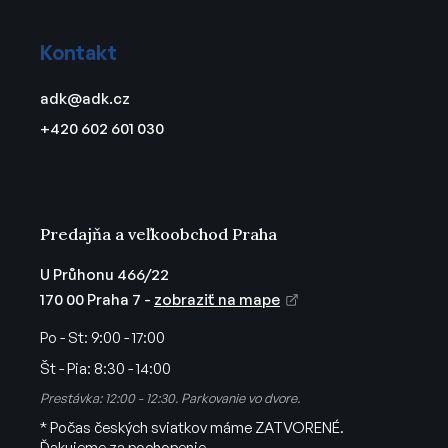
Z
e
e
á
p
Kontakt
r
p
v
ä
adk
@
adk.cz
k
t
y
+420 602 601 030
i
v
e
ý
p
i
s
Predajňa a veľkoobchod Praha
u
U Průhonu 466/22
170 00 Praha 7 -
zobraziť na mape
Po - St:
9:00 - 17:00
Št - Pia:
8:30 - 14:00
Prestávka: 12:00 - 12:30. Parkovanie vo dvore.
* Počas českých sviatkov máme ZATVORENÉ.
Ďakujeme za pochopenie.