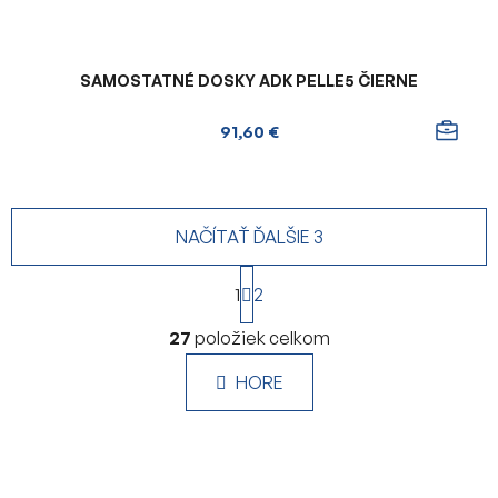
SAMOSTATNÉ DOSKY ADK PELLE5 ČIERNE
91,60 €
NAČÍTAŤ ĎALŠIE 3
S
1
t
2
r
O
á
27
položiek celkom
v
n
l
k
HORE
á
o
d
v
a
a
c
n
i
i