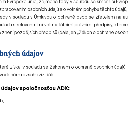
vem Evropské unie, zejména tedy v souladu se směrnicí Evro
 se zpracováním osobních údajů a o volném pohybu těchto údajů
tedy v souladu s Úmluvou o ochraně osob se zřetelem na au
souladu s relevantními vnitrostátními právními předpisy, kte
 znění pozdějších předpisů (dále jen „Zákon o ochraně osobní
obných údajov
teré získal v souladu se Zákonem o ochraně osobních údajů,
vedeném rozsahu viz dále.
 údajov spoločnosťou ADK:
b;