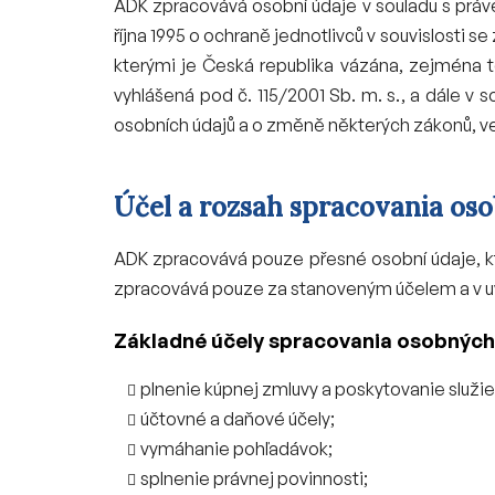
ADK zpracovává osobní údaje v souladu s prá
října 1995 o ochraně jednotlivců v souvislosti
kterými je Česká republika vázána, zejména 
vyhlášená pod č. 115/2001 Sb. m. s., a dále v 
osobních údajů a o změně některých zákonů, ve
Účel a rozsah spracovania os
ADK zpracovává pouze přesné osobní údaje, k
zpracovává pouze za stanoveným účelem a v u
Základné účely spracovania osobných
plnenie kúpnej zmluvy a poskytovanie služie
účtovné a daňové účely;
vymáhanie pohľadávok;
splnenie právnej povinnosti;