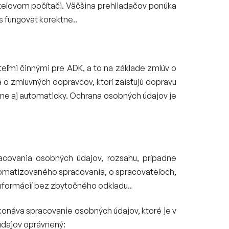
teľovom počítači. Väčšina prehliadačov ponúka
 fungovať korektne..
ľmi činnými pre ADK, a to na základe zmlúv o
o zmluvných dopravcov, ktorí zaisťujú dopravu
ne aj automaticky. Ochrana osobných údajov je
acovania osobných údajov, rozsahu, prípadne
omatizovaného spracovania, o spracovateľoch,
formácií bez zbytočného odkladu..
konáva spracovanie osobných údajov, ktoré je v
údajov oprávnený: