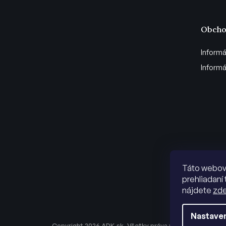
Obcho
Informá
Informá
Táto webová
prehliadaní 
nájdete
zd
Nastave
Copyright 2026
ADK.sk
. Všetky práva vyhradené.