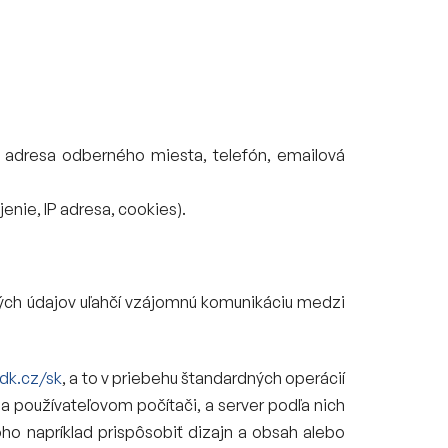
, adresa odberného miesta, telefón, emailová
nie, IP adresa, cookies).
ných údajov uľahčí vzájomnú komunikáciu medzi
dk.cz/sk
, a to v priebehu štandardných operácií
 na používateľovom počítači, a server podľa nich
ho napríklad prispôsobiť dizajn a obsah alebo