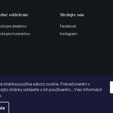
dné oddelenie
Sledujte nás
cie pre dealerov
Facebook
cie pre inzerentov
Instagram
 stránka používa súbory cookie. Pokračovaním v
tejto stránky súhlasíte s ich používaním... Viac informácií
e
.
nie