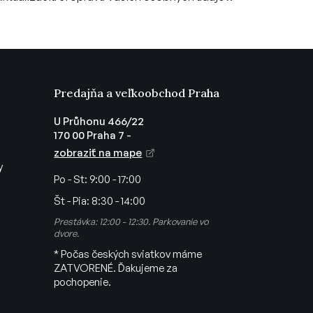
Predajňa a veľkoobchod Praha
U Průhonu 466/22
170 00 Praha 7 -
zobraziť na mape
y
Po - St:
9:00 - 17:00
Št - Pia:
8:30 - 14:00
Prestávka: 12:00 - 12:30. Parkovanie vo
dvore.
* Počas českých sviatkov máme
ZATVORENÉ. Ďakujeme za
pochopenie.