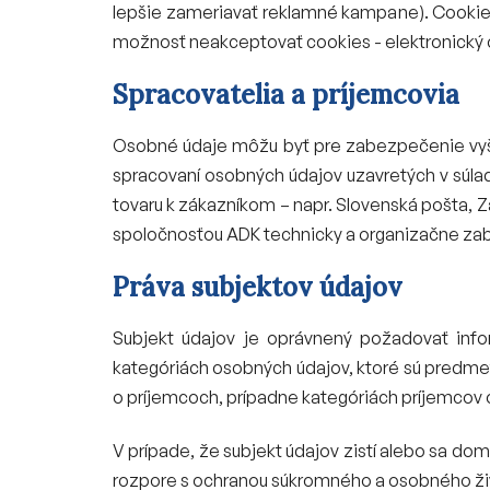
lepšie zameriavať reklamné kampane). Cookies
možnosť neakceptovať cookies - elektronický
Spracovatelia a príjemcovia
Osobné údaje môžu byť pre zabezpečenie vyšš
spracovaní osobných údajov uzavretých v súla
tovaru k zákazníkom – napr. Slovenská pošta,
spoločnosťou ADK technicky a organizačne za
Práva subjektov údajov
Subjekt údajov je oprávnený požadovať info
kategóriách osobných údajov, ktoré sú predm
o príjemcoch, prípadne kategóriách príjemco
V prípade, že subjekt údajov zistí alebo sa d
rozpore s ochranou súkromného a osobného živ