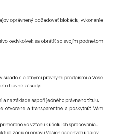
údajov oprávnený požadovať blokáciu, vykonanie
rávo kedykoľvek sa obrátiť so svojím podnetom
av súlade s platnými právnymi predpismi a Vaše
eto hlavné zásady:
i a na základe aspoň jedného právneho titulu.
je otvorene a transparentne a poskytnúť Vám
primerané vo vzťahu k účelu ich spracovania..
aktualizáciu či opravu Vašich osobných údajov.