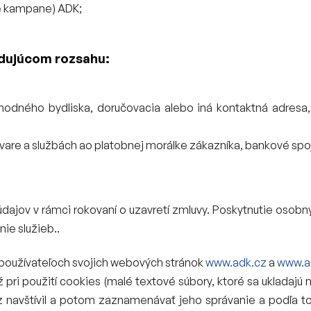
é kampane) ADK;
edujúcom rozsahu:
echodného bydliska, doručovacia alebo iná kontaktná adresa
are a službách ao platobnej morálke zákazníka, bankové spoje
dajov v rámci rokovaní o uzavretí zmluvy. Poskytnutie osob
ie služieb..
 používateľoch svojich webových stránok
www.adk.cz
a
www.a
ž pri použití cookies (malé textové súbory, ktoré sa ukladajú
z navštívil a potom zaznamenávať jeho správanie a podľa to