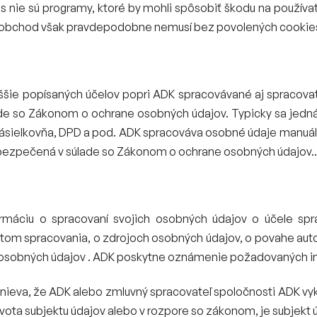
 nie sú programy, ktoré by mohli spôsobiť škodu na používa
 obchod však pravdepodobne nemusí bez povolených cookies
ie popísaných účelov popri ADK spracovávané aj spracovate
de so Zákonom o ochrane osobných údajov. Typicky sa jedná 
 Zásielkovňa, DPD a pod. ADK spracováva osobné údaje manuál
bezpečená v súlade so Zákonom o ochrane osobných údajov..
rmáciu o spracovaní svojich osobných údajov o účele spr
etom spracovania, o zdrojoch osobných údajov, o povahe aut
v osobných údajov . ADK poskytne oznámenie požadovaných in
omnieva, že ADK alebo zmluvný spracovateľ spoločnosti ADK vy
ota subjektu údajov alebo v rozpore so zákonom, je subjekt 