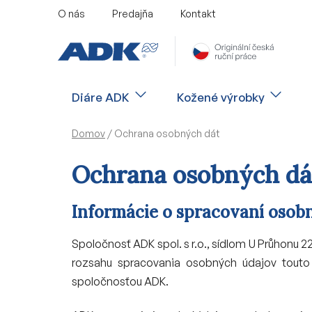
Prejsť
O nás
Predajňa
Kontakt
na
obsah
Diáre ADK
Kožené výrobky
Domov
/
Ochrana osobných dát
Ochrana osobných dá
Informácie o spracovaní osob
Spoločnosť ADK spol. s r.o., sídlom U Průhonu 
rozsahu spracovania osobných údajov touto 
spoločnosťou ADK.