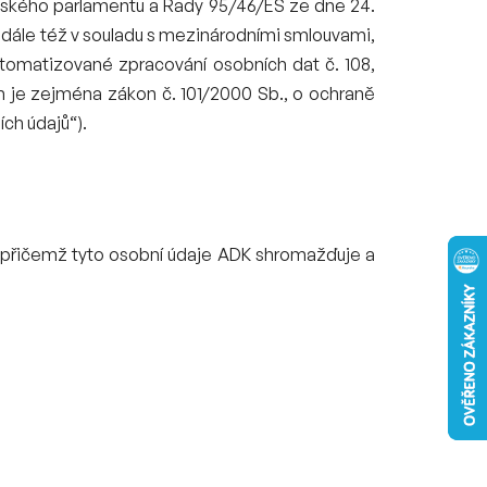
pského parlamentu a Rady 95/46/ES ze dne 24.
, dále též v souladu s mezinárodními smlouvami,
tomatizované zpracování osobních dat č. 108,
rým je zejména zákon č. 101/2000 Sb., o ochraně
ch údajů“).
 přičemž tyto osobní údaje ADK shromažďuje a