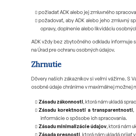
požiadať ADK alebo jej zmluvného spracovat
požadovať, aby ADK alebo jeho zmluvný spra
opravy, doplnenie alebo likvidáciu osobnýc
ADK vždy bez zbytočného odkladu informuje su
na Úrad pre ochranu osobných údajov.
Zhrnutie
Dôvery našich zákazníkov si veľmi vážime. S V
osobné údaje chránime v maximálnej možnej mi
Zásadu zákonnosti
, ktorá nám ukladá spra
Zásadu korektnosti a transparentnosti
,
informácie o spôsobe ich spracovania.
Zásadu minimalizácie údajov
, ktorá nám u
Zásada presnosti
, ktorá nám ukladá prija