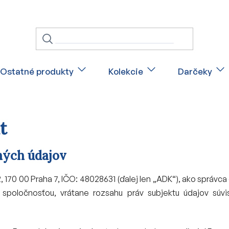
Ostatné produkty
Kolekcie
Darčeky
t
ných údajov
22, 170 00 Praha 7, IČO: 48028631 (ďalej len „ADK“), ako správ
spoločnosťou, vrátane rozsahu práv subjektu údajov súv