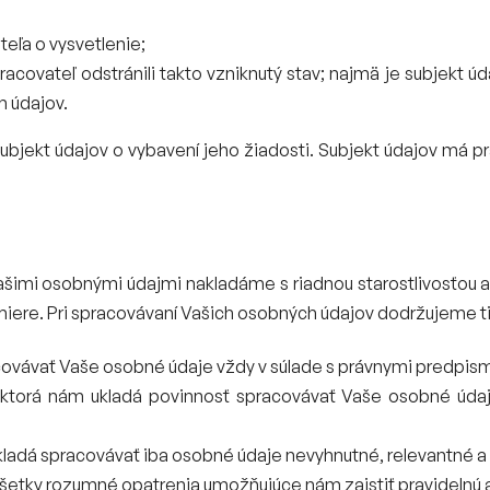
eľa o vysvetlenie;
covateľ odstránili takto vzniknutý stav; najmä je subjekt 
h údajov.
bjekt údajov o vybavení jeho žiadosti. Subjekt údajov má p
ašimi osobnými údajmi nakladáme s riadnou starostlivosťou 
ere. Pri spracovávaní Vašich osobných údajov dodržujeme ti
covávať Vaše osobné údaje vždy v súlade s právnymi predpism
 ktorá nám ukladá povinnosť spracovávať Vaše osobné úda
kladá spracovávať iba osobné údaje nevyhnutné, relevantné a 
ť všetky rozumné opatrenia umožňujúce nám zaistiť pravidelnú 