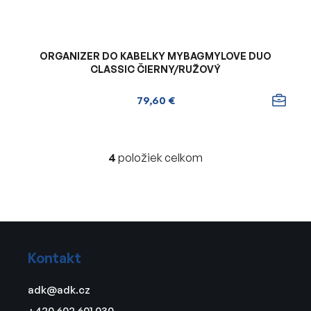
ORGANIZER DO KABELKY MYBAGMYLOVE DUO
CLASSIC ČIERNY/RUŽOVÝ
79,60 €
4
položiek celkom
O
v
l
á
d
Z
a
á
c
Kontakt
p
i
ä
e
adk
@
adk.cz
t
p
+420 602 601 030