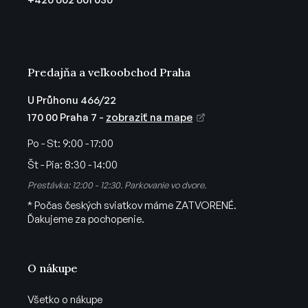
r
i
v
e
k
y
v
Predajňa a veľkoobchod Praha
ý
p
U Průhonu 466/22
i
170 00 Praha 7 -
zobraziť na mape
s
u
Po - St:
9:00 - 17:00
Št - Pia:
8:30 - 14:00
Prestávka: 12:00 - 12:30. Parkovanie vo dvore.
* Počas českých sviatkov máme ZATVORENÉ.
Ďakujeme za pochopenie.
O nákupe
Všetko o nákupe