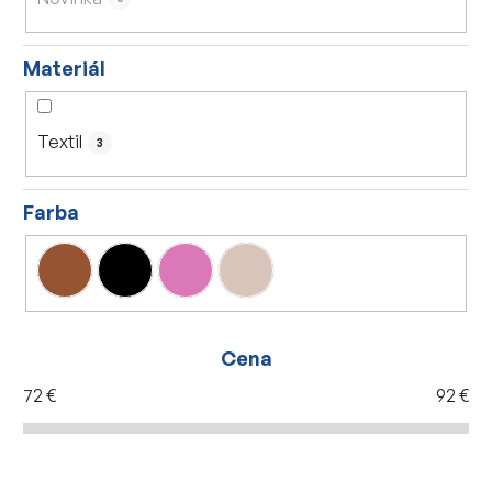
k
t
Materiál
o
v
Textil
3
Farba
Cena
72
€
92
€