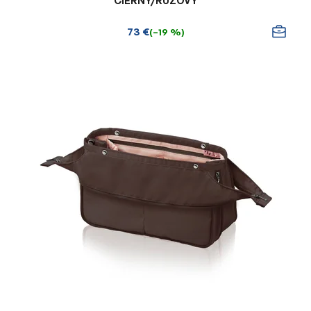
ČIERNY/RUŽOVÝ
73 €
(–19 %)