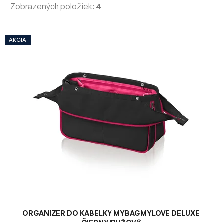
Zobrazených položiek:
4
V
AKCIA
ý
p
i
s
p
r
o
d
u
k
t
o
v
ORGANIZER DO KABELKY MYBAGMYLOVE DELUXE