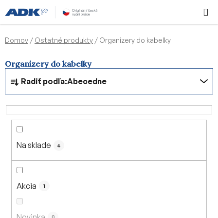
Prejsť
Hľadať
NÁKUP
na
KOŠÍK
obsah
Domov
/
Ostatné produkty
/
Organizery do kabelky
Organizery do kabelky
R
Radiť podľa:
Abecedne
a
d
e
n
i
Na sklade
e
4
p
r
o
Akcia
1
d
u
Novinka
0