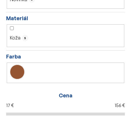
k
t
Materiál
o
v
Koža
5
Farba
Cena
17
€
156
€