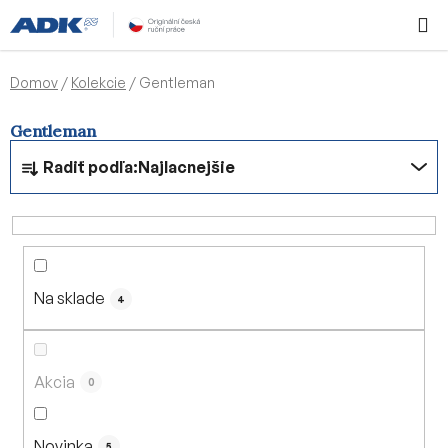
Prejsť
Hľadať
NÁKUP
na
KOŠÍK
obsah
Domov
/
Kolekcie
/
Gentleman
Gentleman
R
Radiť podľa:
Najlacnejšie
a
d
e
n
i
Na sklade
e
4
p
r
o
Akcia
0
d
u
Novinka
5