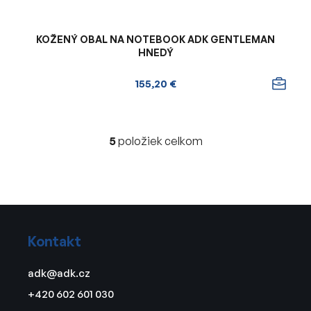
KOŽENÝ OBAL NA NOTEBOOK ADK GENTLEMAN
HNEDÝ
155,20 €
5
položiek celkom
O
v
l
á
d
Z
a
á
c
Kontakt
p
i
ä
e
adk
@
adk.cz
t
p
+420 602 601 030
r
i