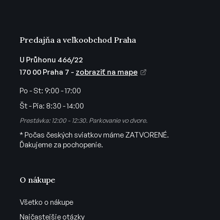
v
e
k
y
v
Predajňa a veľkoobchod Praha
ý
p
U Průhonu 466/22
i
170 00 Praha 7 -
zobraziť na mape
s
u
Po - St:
9:00 - 17:00
Št - Pia:
8:30 - 14:00
Prestávka: 12:00 - 12:30. Parkovanie vo dvore.
* Počas českých sviatkov máme ZATVORENÉ.
Ďakujeme za pochopenie.
O nákupe
Všetko o nákupe
Najčastejšie otázky