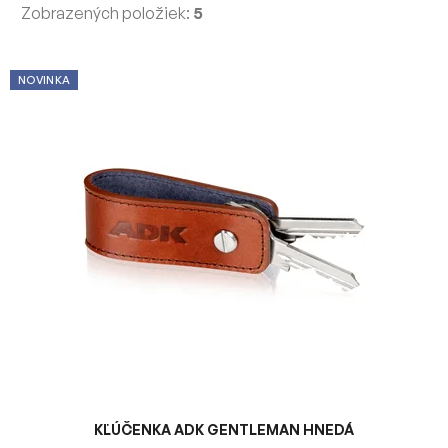
Zobrazených položiek:
5
V
NOVINKA
ý
p
i
s
p
r
o
d
u
k
t
o
v
KĽÚČENKA ADK GENTLEMAN HNEDÁ