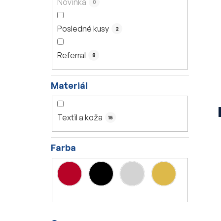
Novinka
0
e
l
Posledné kusy
2
Referral
8
Materiál
Textil a koža
15
Farba