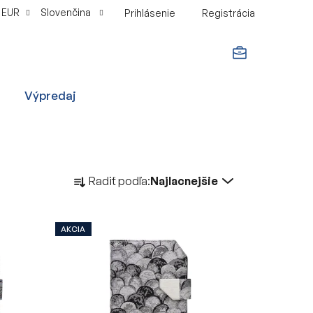
EUR
Slovenčina
Prihlásenie
Registrácia
NÁKUPNÝ
Výpredaj
KOŠÍK
R
Radiť podľa:
Najlacnejšie
a
d
e
AKCIA
n
i
e
p