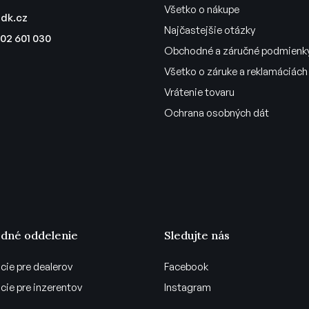
e
Všetko o nákupe
dk.cz
p
Najčastejšie otázky
r
02 601 030
Obchodné a záručné podmienk
v
k
Všetko o záruke a reklamáciách
y
Vrátenie tovaru
v
ý
Ochrana osobných dát
p
i
s
u
dné oddelenie
Sledujte nás
cie pre dealerov
Facebook
cie pre inzerentov
Instagram