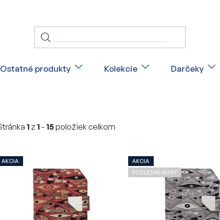
Ostatné produkty
Kolekcie
Darčeky
Stránka
1
z
1
-
15
položiek celkom
V
AKCIA
AKCIA
ý
POSLEDNÉ KUSY
p
i
s