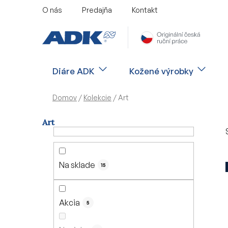
Prejsť
O nás
Predajňa
Kontakt
na
obsah
Diáre ADK
Kožené výrobky
Domov
/
Kolekcie
/
Art
Art
B
o
č
Na sklade
15
n
ý
p
Akcia
5
a
n