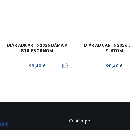
DIÁR ADK ART6 2026 DÁMA V
DIÁR ADK ART6 2026
STRIEBORNOM
ZLATOM
98,40 €
98,40 €
O
v
l
á
d
a
c
O nákupe
akt
i