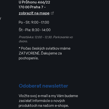
U Průhonu 466/22
170 00 Praha 7 -
zobraziť na mape
y
Po - St:
9:00 - 17:00
Št - Pia:
8:30 - 14:00
Prestávka: 12:00 - 12:30. Parkovanie vo
dvore.
* Počas českých sviatkov máme
ZATVORENÉ. Ďakujeme za
pochopenie.
Odoberať newsletter
Vložte svoj e-mail a my Vám budeme
zasielať informácie o nových
produktoch na našom e-shope.