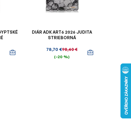
r
o
d
u
k
EGYPTSKÉ
DIÁR ADK ART6 2026 JUDITA
t
NÉ
STRIEBORNÁ
o
78,70 €
98,40 €
v
(–20 %)