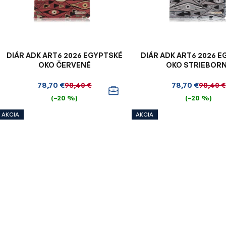
p
r
o
d
u
DIÁR ADK ART6 2026 EGYPTSKÉ
DIÁR ADK ART6 2026 
k
OKO ČERVENÉ
OKO STRIEBOR
t
78,70 €
78,70 €
98,40 €
98,40 €
o
(–20 %)
(–20 %)
v
AKCIA
AKCIA