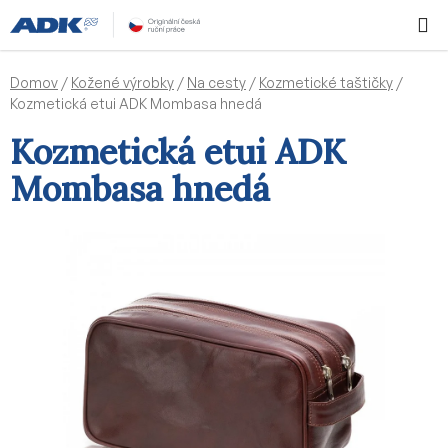
Prejsť
Hľadať
NÁKUP
na
KOŠÍK
obsah
Domov
/
Kožené výrobky
/
Na cesty
/
Kozmetické taštičky
/
Kozmetická etui ADK Mombasa hnedá
Kozmetická etui ADK
Mombasa hnedá