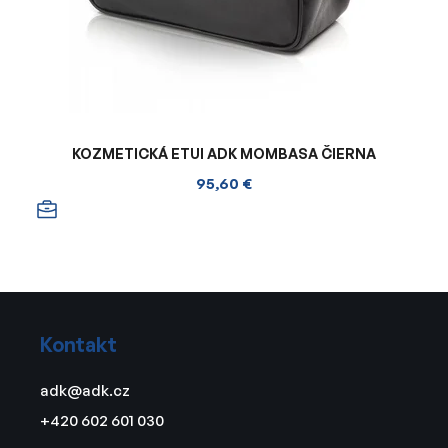
KOZMETICKÁ ETUI ADK MOMBASA ČIERNA
95,60 €
Z
á
Kontakt
p
ä
adk
@
adk.cz
t
+420 602 601 030
i