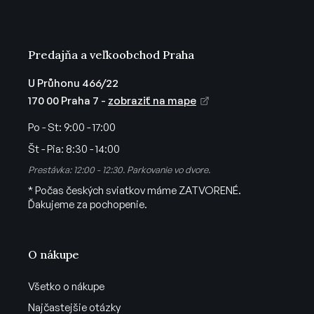
e
Predajňa a veľkoobchod Praha
U Průhonu 466/22
170 00 Praha 7 -
zobraziť na mape
Po - St:
9:00 - 17:00
Št - Pia:
8:30 - 14:00
Prestávka: 12:00 - 12:30. Parkovanie vo dvore.
* Počas českých sviatkov máme ZATVORENÉ.
Ďakujeme za pochopenie.
O nákupe
Všetko o nákupe
Najčastejšie otázky