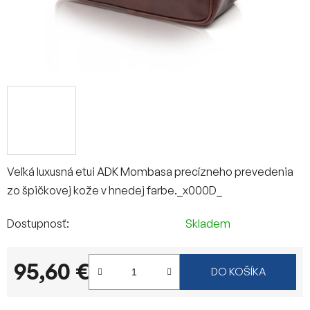
Veľká luxusná etui ADK Mombasa precízneho prevedenia
zo špičkovej kože v hnedej farbe._x000D_
Dostupnosť
Skladem
95,60 €
DO KOŠÍKA
Jednotková cena: