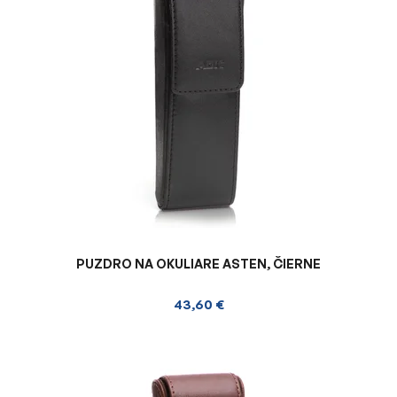
i
s
p
r
o
d
u
k
t
o
v
PUZDRO NA OKULIARE ASTEN, ČIERNE
43,60 €