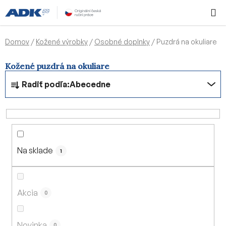
Prejsť
Hľadať
NÁKUP
na
KOŠÍK
obsah
Domov
/
Kožené výrobky
/
Osobné doplnky
/
Puzdrá na okuliare
Kožené puzdrá na okuliare
R
Radiť podľa:
Abecedne
a
d
e
n
i
Na sklade
e
1
p
r
o
Akcia
0
d
u
Novinka
0