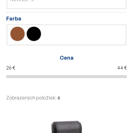
k
t
Farba
o
v
Cena
26
€
44
€
Zobrazených položiek:
6
V
ý
p