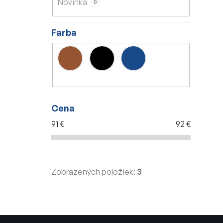
Novinka
0
e
l
Farba
Cena
91
€
92
€
Zobrazených položiek:
3