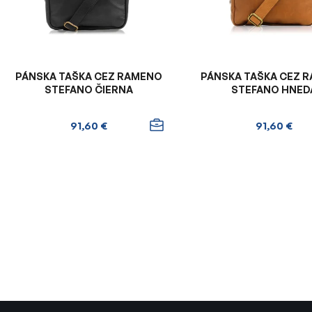
p
r
o
d
u
PÁNSKA TAŠKA CEZ RAMENO
PÁNSKA TAŠKA CEZ 
k
STEFANO ČIERNA
STEFANO HNED
t
o
91,60 €
91,60 €
v
O
v
l
á
d
a
c
i
e
p