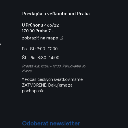
Predajňa a veľkoobchod Praha
U Průhonu 466/22
170 00 Praha 7 -
zobraziť na mape
y
Po - St:
9:00 - 17:00
Št - Pia:
8:30 - 14:00
Prestávka: 12:00 - 12:30. Parkovanie vo
dvore.
* Počas českých sviatkov máme
ZATVORENÉ. Ďakujeme za
pochopenie.
Odoberať newsletter