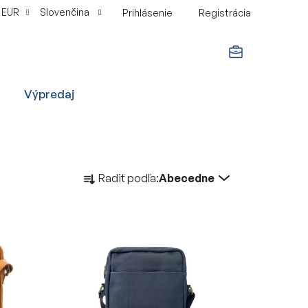
EUR
Slovenčina
Prihlásenie
Registrácia
NÁKUPNÝ
Výpredaj
KOŠÍK
R
Radiť podľa:
Abecedne
a
d
e
n
i
e
p