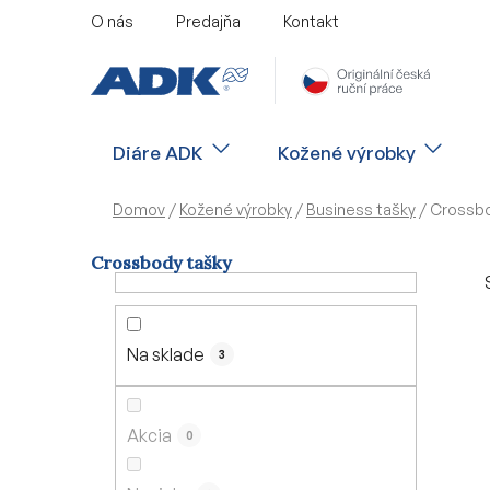
Prejsť
O nás
Predajňa
Kontakt
na
obsah
Diáre ADK
Kožené výrobky
Domov
/
Kožené výrobky
/
Business tašky
/
Crossbo
Crossbody tašky
B
o
č
Na sklade
3
n
ý
p
Akcia
0
a
n