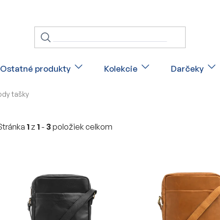
Ostatné produkty
Kolekcie
Darčeky
dy tašky
Stránka
1
z
1
-
3
položiek celkom
V
ý
p
i
s