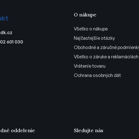
r
v
O nákupe
k
akt
y
Všetko o nákupe
v
dk.cz
ý
Najčastejšie otázky
02 601 030
p
Obchodné a záručné podmienk
i
Všetko o záruke a reklamáciách
s
u
Vrátenie tovaru
Ochrana osobných dát
dné oddelenie
Sledujte nás