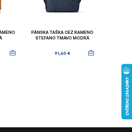
r
o
d
u
k
RAMENO
PÁNSKA TAŠKA CEZ RAMENO
t
Á
STEFANO TMAVO MODRÁ
o
v
91,60 €