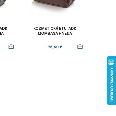
r
o
d
u
k
 ADK
KOZMETICKÁ ETUI ADK
t
NA
MOMBASA HNEDÁ
o
v
95,60 €