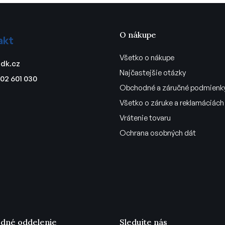
á
d
a
c
O nákupe
akt
i
e
Všetko o nákupe
dk.cz
p
Najčastejšie otázky
r
02 601 030
Obchodné a záručné podmienk
v
k
Všetko o záruke a reklamáciách
y
Vrátenie tovaru
v
ý
Ochrana osobných dát
p
i
s
u
dné oddelenie
Sledujte nás