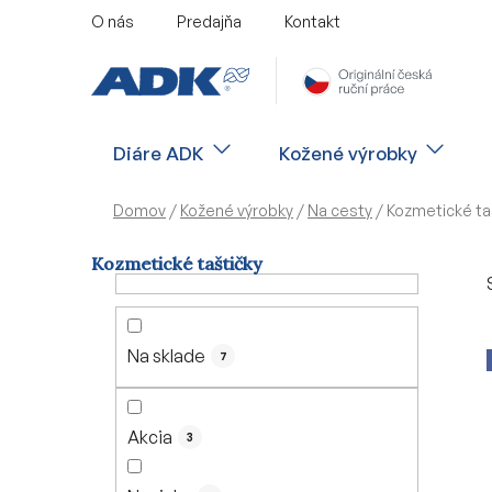
Prejsť
O nás
Predajňa
Kontakt
na
obsah
Diáre ADK
Kožené výrobky
Domov
/
Kožené výrobky
/
Na cesty
/
Kozmetické ta
Kozmetické taštičky
B
o
č
Na sklade
7
n
ý
p
Akcia
3
a
n