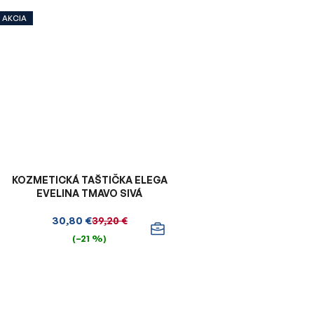
AKCIA
KOZMETICKÁ TAŠTIČKA ELEGA
EVELINA TMAVO SIVÁ
30,80 €
39,20 €
(–21 %)
O
v
l