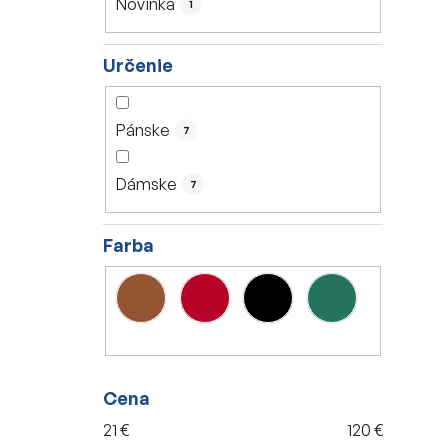
Novinka
1
e
l
Určenie
Pánske
7
Dámske
7
Farba
Cena
21
€
120
€