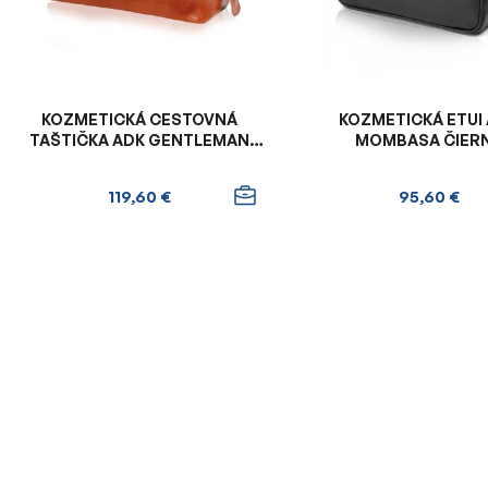
p
r
o
d
u
KOZMETICKÁ CESTOVNÁ
KOZMETICKÁ ETUI
k
TAŠTIČKA ADK GENTLEMAN
MOMBASA ČIER
HNEDÁ
t
o
119,60 €
95,60 €
v