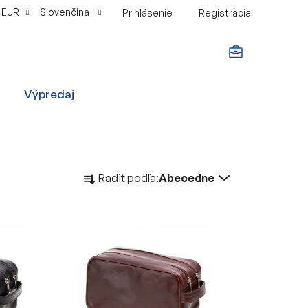
EUR
Slovenčina
Prihlásenie
Registrácia
NÁKUPNÝ
Výpredaj
KOŠÍK
R
Radiť podľa:
Abecedne
a
d
e
n
i
e
p