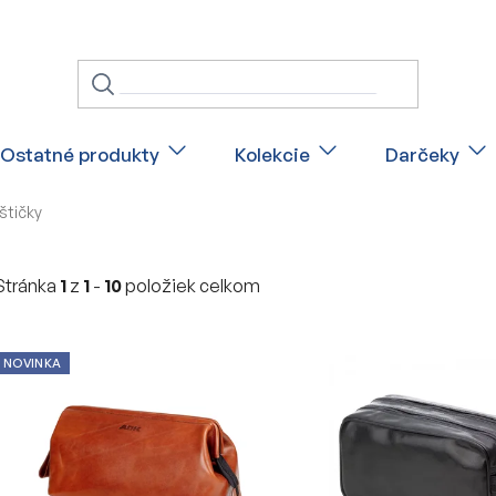
Ostatné produkty
Kolekcie
Darčeky
štičky
Stránka
1
z
1
-
10
položiek celkom
V
NOVINKA
ý
p
i
s