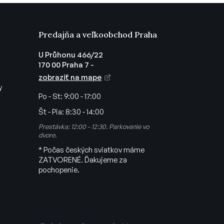
Predajňa a veľkoobchod Praha
U Průhonu 466/22
170 00 Praha 7 -
zobraziť na mape
y
Po - St:
9:00 - 17:00
Št - Pia:
8:30 - 14:00
Prestávka: 12:00 - 12:30. Parkovanie vo
dvore.
* Počas českých sviatkov máme
ZATVORENÉ. Ďakujeme za
pochopenie.