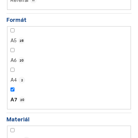
11
Formát
A5
28
A6
20
A4
2
A7
20
Materiál