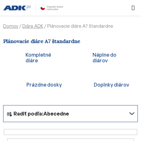
Prejsť
Hľadať
NÁKUP
na
KOŠÍK
obsah
Domov
/
Diáre ADK
/
Plánovacie diáre A7 štandardne
Plánovacie diáre A7 štandardne
Kompletné
Náplne do
diáre
diárov
Prázdne dosky
Doplnky diárov
R
Radiť podľa:
Abecedne
a
d
e