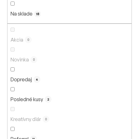
n
i
Na sklade
e
18
p
r
o
Akcia
0
d
u
Novinka
0
k
t
Dopredaj
o
4
v
Posledné kusy
2
Kreatívny diár
0
Referral