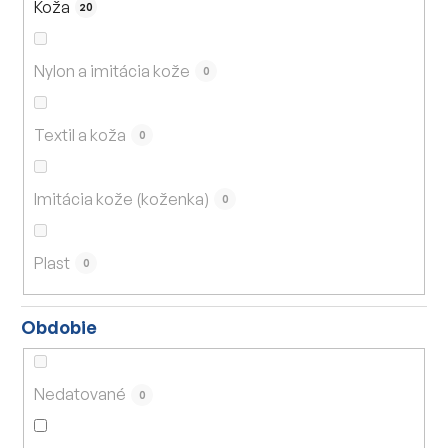
Koža
20
Nylon a imitácia kože
0
Textil a koža
0
Imitácia kože (koženka)
0
Plast
0
Obdobie
Nedatované
0