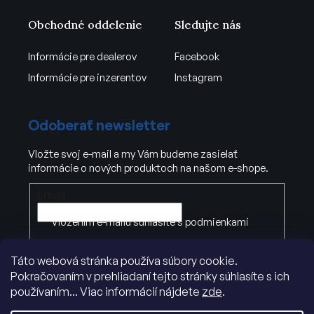
Obchodné oddelenie
Sledujte nás
Informácie pre dealerov
Facebook
Informácie pre inzerentov
Instagram
Odoberať newsletter
Vložte svoj e-mail a my Vám budeme zasielať
informácie o nových produktoch na našom e-shope.
Email
Vložením e-mailu súhlasíte s
podmienkami
ochrany osobných údajov
.
Táto webová stránka používa súbory cookie.
Pokračovaním v prehliadaní tejto stránky súhlasíte s ich
PRIHLÁSIŤ SA
používaním... Viac informácií nájdete
zde
.