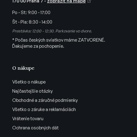
170 00 Praha 7 -
zobraziť na mape
s
u
Po - St:
9:00 - 17:00
Št - Pia:
8:30 - 14:00
Prestávka: 12:00 - 12:30. Parkovanie vo dvore.
* Počas českých sviatkov máme ZATVORENÉ.
Ďakujeme za pochopenie.
O nákupe
Všetko o nákupe
Najčastejšie otázky
Obchodné a záručné podmienky
Všetko o záruke a reklamáciách
Vrátenie tovaru
Ochrana osobných dát