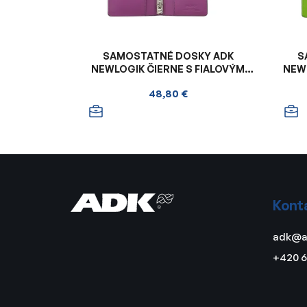
SAMOSTATNÉ DOSKY ADK
S
NEWLOGIK ČIERNE S FIALOVÝM
NEW
VNÚTROM
48,80 €
Z
á
Kont
p
ä
adk
@
a
t
+420 6
i
e