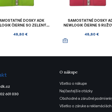
AMOSTATNÉ DOSKY ADK
SAMOSTATNÉ DOSKY A
LOGIK ČIERNE SO ZELENÝM
NEWLOGIK ČIERNE S RUŽ
VNÚTROM
VNÚTROM
48,80 €
48,80 €
O nákupe
akt
Všetko o nákupe
dk.cz
Najčastejšie otázky
02 601 030
Obchodné a záručné podmienk
Všetko o záruke a reklamáciách