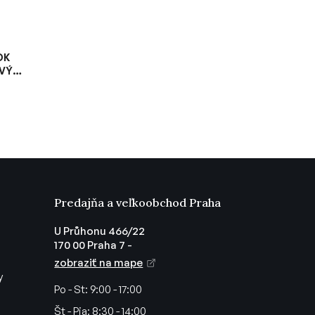
DK
OVÝM
Predajňa a veľkoobchod Praha
U Průhonu 466/22
170 00 Praha 7 -
zobraziť na mape
y
Po - St:
9:00 - 17:00
Št - Pia:
8:30 - 14:00