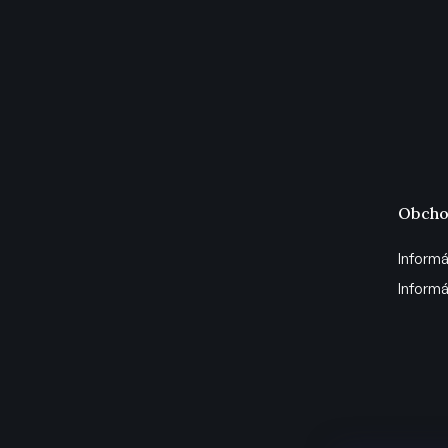
Obcho
Informá
Informá