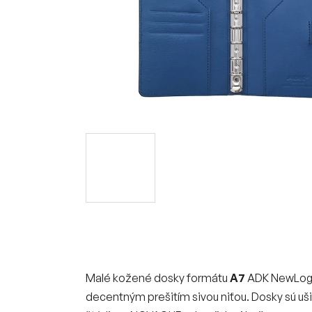
Malé kožené dosky formátu
A7
ADK NewLogik
decentným prešitím sivou niťou. Dosky sú u