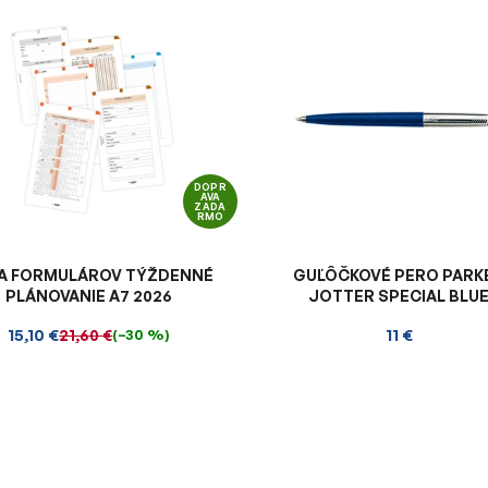
DOPR
AVA
ZADA
RMO
A FORMULÁROV TÝŽDENNÉ
GUĽÔČKOVÉ PERO PARK
PLÁNOVANIE A7 2026
JOTTER SPECIAL BLU
15,10 €
11 €
21,60 €
(–30 %)