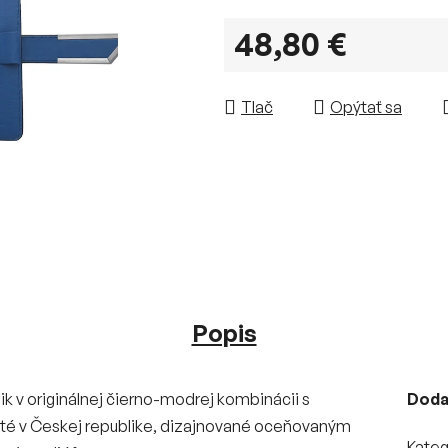
48,80 €
Jednotková cena:
Tlač
Opýtať sa
Popis
 v originálnej čierno-modrej kombinácii s
Doda
šité v Českej republike, dizajnované oceňovaným
Kateg