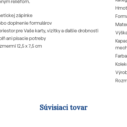
eným reliéfom.
Hmot
etickej zápinke
Form
ebo doplnenie formulárov
Mater
iestor pre Vaše karty, vizitky a ďalšie drobnosti
Výšk
lň ani písacie potreby
Kapac
ozmermi 12,5 x 7,5 cm
mech
Farba
Kolek
Výro
Rozm
Súvisiaci tovar