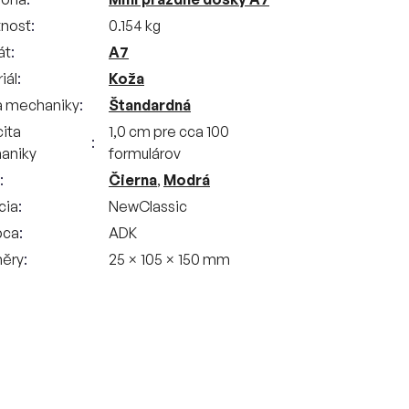
nosť
0.154 kg
át
A7
iál
Koža
a mechaniky
Štandardná
ita
1,0 cm pre cca 100
aniky
formulárov
Čierna
,
Modrá
cia
NewClassic
bca
ADK
ěry
25 × 105 × 150 mm