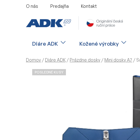
Prejsť
O nás
Predajňa
Kontakt
na
obsah
Diáre ADK
Kožené výrobky
Domov
/
Diáre ADK
/
Prázdne dosky
/
Mini dosky A7
/
S
POSLEDNÉ KUSY