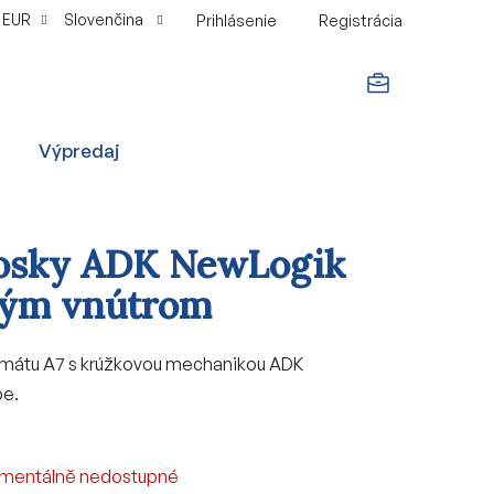
EUR
Slovenčina
Prihlásenie
Registrácia
NÁKUPNÝ
Výpredaj
KOŠÍK
osky ADK NewLogik
rým vnútrom
mátu A7 s krúžkovou mechanikou ADK
be.
mentálně nedostupné