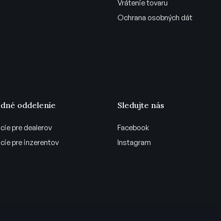
Vrátenie tovaru
Ochrana osobných dát
dné oddelenie
Sledujte nás
cie pre dealerov
Facebook
cie pre inzerentov
Instagram