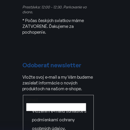
Prestávka: 12:00 - 12:30. Parkovanie vo
dvore.
* Počas českých sviatkov máme
ZATVORENÉ. Ďakujeme za
pochopenie.
Odoberať newsletter
Vložte svoj e-mail a my Vám budeme
zasielať informácie o nových
produktoch na našom e-shope.
Email
Vložením e-mailu súhlasíte s
podmienkami ochrany
osobných údajov
.