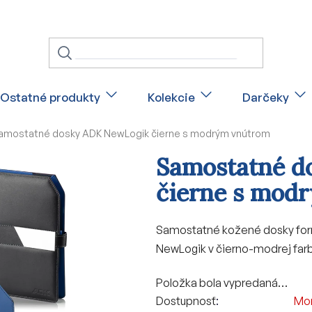
Ostatné produkty
Kolekcie
Darčeky
amostatné dosky ADK NewLogik čierne s modrým vnútrom
Samostatné d
čierne s mod
Samostatné kožené dosky for
NewLogik v čierno-modrej far
Položka bola vypredaná…
Dostupnosť
Mo