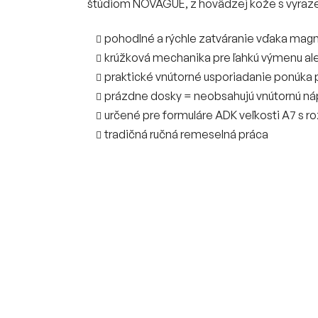
štúdiom NOVAGUE, z hovädzej kože s vyraz
pohodlné a rýchle zatváranie vďaka magn
krúžková mechanika pre ľahkú výmenu al
praktické vnútorné usporiadanie ponúka pr
prázdne dosky = neobsahujú vnútornú náp
určené pre formuláre ADK veľkosti A7 s r
tradičná ručná remeselná práca