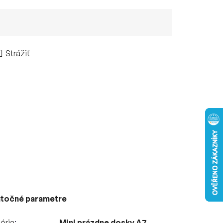
Strážiť
točné parametre
ória
Mini prázdne dosky A7