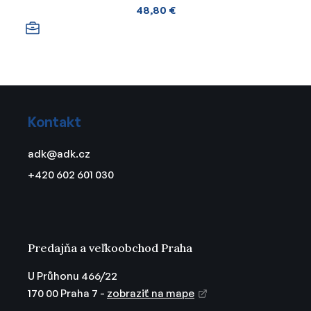
48,80 €
Z
á
Kontakt
p
ä
adk
@
adk.cz
t
+420 602 601 030
i
e
Predajňa a veľkoobchod Praha
U Průhonu 466/22
170 00 Praha 7 -
zobraziť na mape