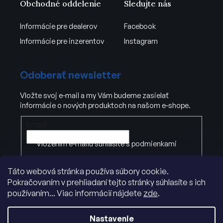
Obchodné oddelenie
Sledujte nás
Informácie pre dealerov
Facebook
Informácie pre inzerentov
Instagram
Odoberať newsletter
Vložte svoj e-mail a my Vám budeme zasielať
informácie o nových produktoch na našom e-shope.
Email
Vložením e-mailu súhlasíte s
podmienkami
ochrany osobných údajov
.
Táto webová stránka používa súbory cookie.
Pokračovaním v prehliadaní tejto stránky súhlasíte s ich
PRIHLÁSIŤ SA
používaním... Viac informácií nájdete
zde
.
Nastavenie