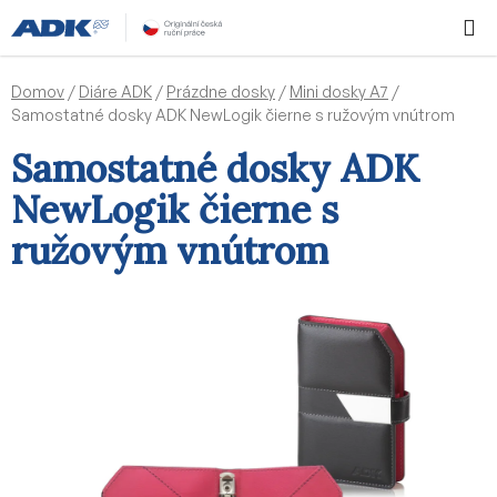
Prejsť
Hľadať
NÁKUP
na
KOŠÍK
obsah
Domov
/
Diáre ADK
/
Prázdne dosky
/
Mini dosky A7
/
Samostatné dosky ADK NewLogik čierne s ružovým vnútrom
Samostatné dosky ADK
NewLogik čierne s
ružovým vnútrom