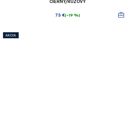
ČIERNY/RUŽOVÝ
73 €
(–19 %)
AKCIA