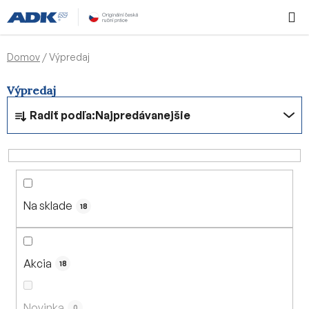
Prejsť
Hľadať
NÁKUP
na
KOŠÍK
obsah
Domov
/
Výpredaj
Výpredaj
R
Radiť podľa:
Najpredávanejšie
a
d
e
n
i
Na sklade
e
18
p
r
o
Akcia
18
d
u
Novinka
0