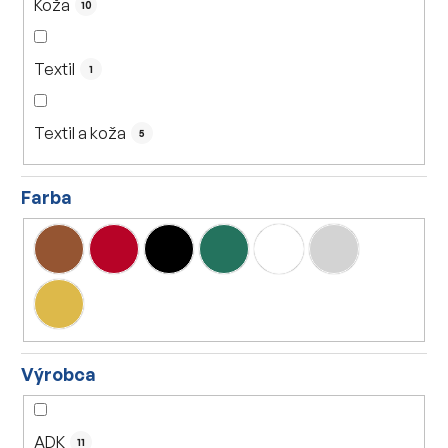
Koža
10
Textil
1
Textil a koža
5
Farba
Výrobca
ADK
11