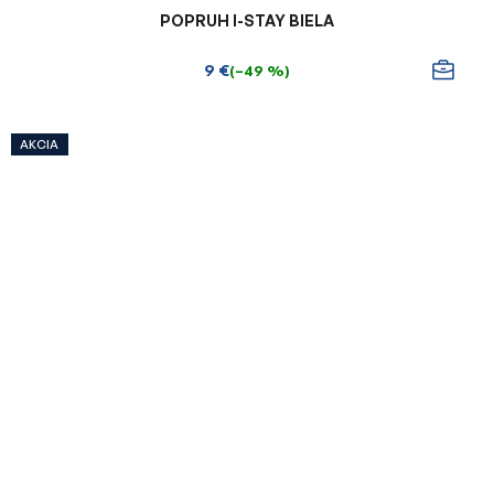
POPRUH I-STAY BIELA
9 €
(–49 %)
AKCIA