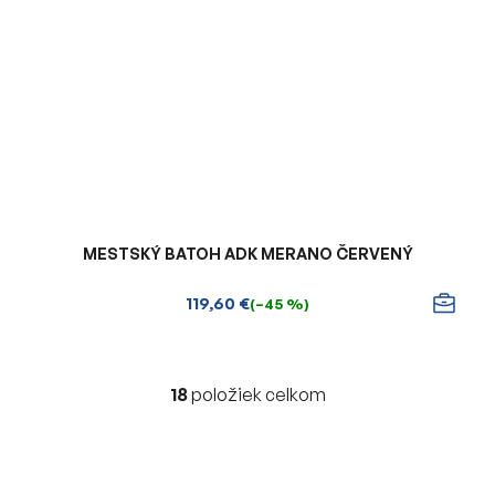
MESTSKÝ BATOH ADK MERANO ČERVENÝ
119,60 €
(–45 %)
18
položiek celkom
O
v
l
á