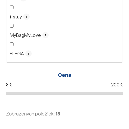
i-stay
1
MyBagMyLove
1
ELEGA
4
Cena
8
€
200
€
Zobrazených položiek:
18