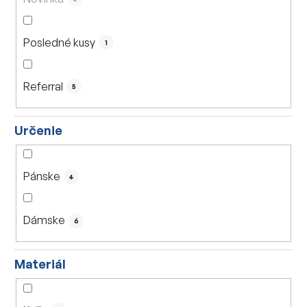
k
t
Posledné kusy
o
1
v
Referral
5
Určenie
Pánske
4
Dámske
6
Materiál