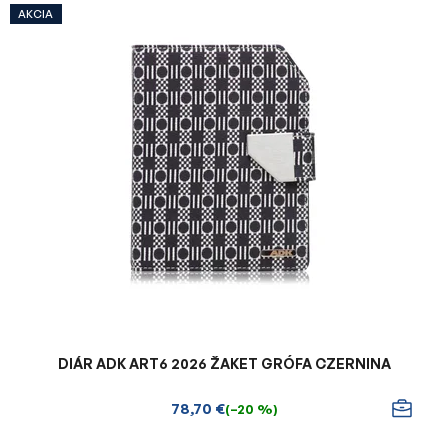
V
AKCIA
ý
p
i
s
p
r
o
d
u
k
t
o
v
DIÁR ADK ART6 2026 ŽAKET GRÓFA CZERNINA
78,70 €
(–20 %)