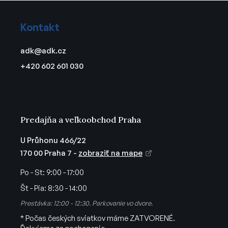
d
Z
a
á
c
Kontakt
p
i
ä
e
adk
@
adk.cz
t
p
+420 602 601 030
r
i
v
e
k
y
v
Predajňa a veľkoobchod Praha
ý
p
U Průhonu 466/22
i
170 00 Praha 7 -
zobraziť na mape
s
u
Po - St:
9:00 - 17:00
Št - Pia:
8:30 - 14:00
Prestávka: 12:00 - 12:30. Parkovanie vo dvore.
* Počas českých sviatkov máme ZATVORENÉ.