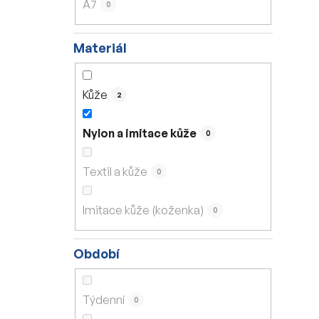
A7
0
Materiál
Kůže
2
Nylon a imitace kůže
0
Textil a kůže
0
Imitace kůže (koženka)
0
Období
Týdenní
0