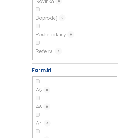
Novinka
0
í
p
Doprodej
0
a
n
Poslední kusy
0
e
l
Referral
0
Formát
A5
0
A6
0
A4
0