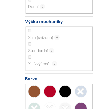
Denní
0
Výška mechaniky
Slim (snížená)
0
Standardní
0
XL (zvýšená)
0
Barva