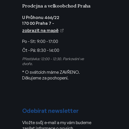
Prodejna a velkoobchod Praha
U Průhonu 466/22
170 00 Praha 7 -
zobrazit na mapě
Po - St:
9:00 - 17:00
Čt - Pá:
8:30 - 14:00
Přestávka: 12:00 - 12:30. Parkování ve
dvoře.
* O svátcích máme ZAVŘENO.
Děkujeme za pochopení.
Odebírat newsletter
Vložte svůj e-mail a my vám budeme
zasílat informace o nových