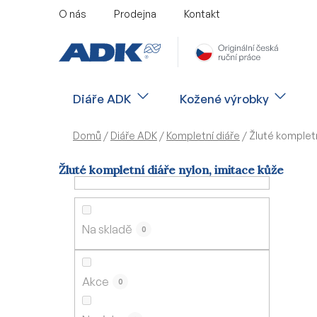
Přejít
O nás
Prodejna
Kontakt
na
obsah
Diáře ADK
Kožené výrobky
Domů
/
Diáře ADK
/
Kompletní diáře
/
Žluté kompletn
Žluté kompletní diáře nylon, imitace kůže
P
o
s
Na skladě
0
t
r
a
Akce
0
n
n