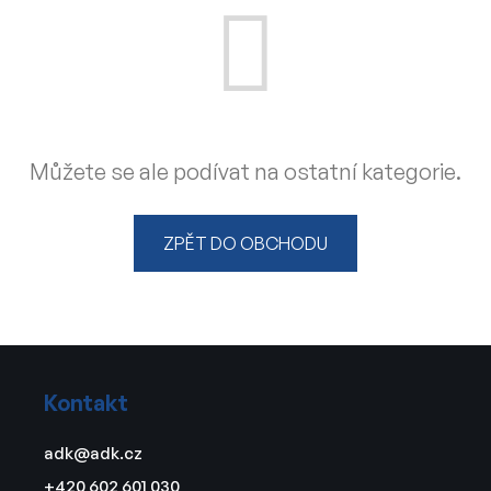
Můžete se ale podívat na ostatní kategorie.
ZPĚT DO OBCHODU
Z
á
Kontakt
p
a
adk
@
adk.cz
t
+420 602 601 030