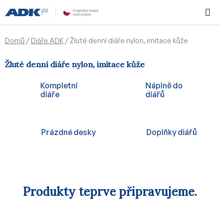
Přejít
Hledat
NÁKUPN
na
KOŠÍK
obsah
Domů
/
Diáře ADK
/
Žluté denní diáře nylon, imitace kůže
Žluté denní diáře nylon, imitace kůže
Kompletní
Náplně do
diáře
diářů
Prázdné desky
Doplňky diářů
Produkty teprve připravujeme.