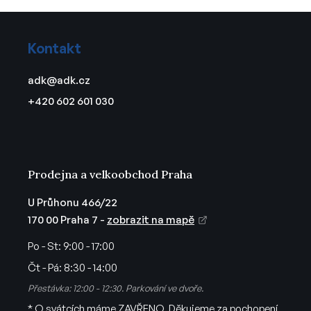
Z
á
Kontakt
p
a
adk
@
adk.cz
t
+420 602 601 030
í
Prodejna a velkoobchod Praha
U Průhonu 466/22
170 00 Praha 7 -
zobrazit na mapě
Po - St:
9:00 - 17:00
Čt - Pá:
8:30 - 14:00
Přestávka: 12:00 - 12:30. Parkování ve dvoře.
* O svátcích máme ZAVŘENO. Děkujeme za pochopení.