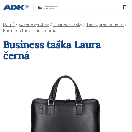
Přejít
Hledat
NÁKUPN
na
KOŠÍK
obsah
Domů
/
Kožené výrobky
/
Business tašky
/
Tašky přes rameno
/
Business taška Laura černá
Business taška Laura
černá