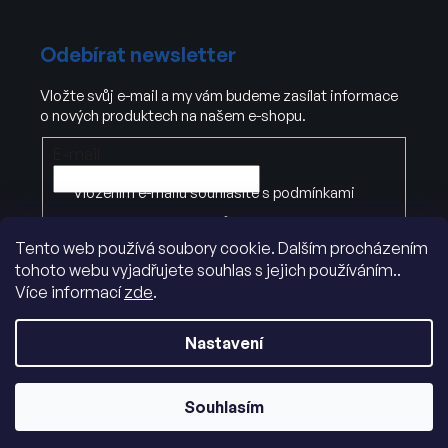
Odebírat newsletter
Vložte svůj e-mail a my vám budeme zasílat informace
o nových produktech na našem e-shopu.
E-mail
Vložením e-mailu souhlasíte s
podmínkami
ochrany osobních údajů
Tento web používá soubory cookie. Dalším procházením
tohoto webu vyjadřujete souhlas s jejich používáním..
PŘIHLÁSIT SE
Více informací
zde
.
Nastavení
Souhlasím
Vytvořil Shoptet
|
Dostmedia
Copyright 2026
ADK.cz
. Všechna práva vyhrazena.