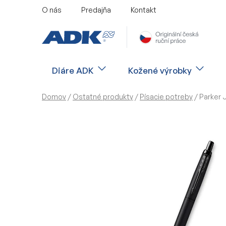
Prejsť
O nás
Predajňa
Kontakt
na
obsah
Diáre ADK
Kožené výrobky
Domov
/
Ostatné produkty
/
Písacie potreby
/
Parker 