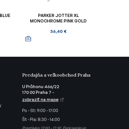
 BLUE
PARKER JOTTER XL
MONOCHROME PINK GOLD
36,40 €
Predajňa a veľkoobchod Praha
U Průhonu 466/22
170 00 Praha 7 -
zobraziť na mape
y
Po - St:
9:00 - 17:00
Št - Pia:
8:30 - 14:00
Prestávka: 12:00 - 12:30. Parkovanie vo