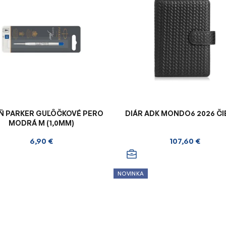
Ň PARKER GUĽÔČKOVÉ PERO
DIÁR ADK MONDO6 2026 Č
MODRÁ M (1,0MM)
6,90 €
107,60 €
NOVINKA