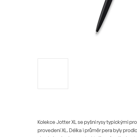
Kolekce Jotter XL se pyšní rysy typickými pr
provedení XL. Délka i průměr pera byly prodl