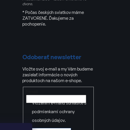
dvore.
* Počas českých sviatkov máme
ZATVORENÉ. Ďakujeme za
pochopenie.
Odoberať newsletter
Vložte svoj e-mail a my Vám budeme
zasielať informácie o nových
produktoch na našom e-shope.
Email
Vložením e-mailu súhlasíte s
podmienkami ochrany
osobných údajov
.