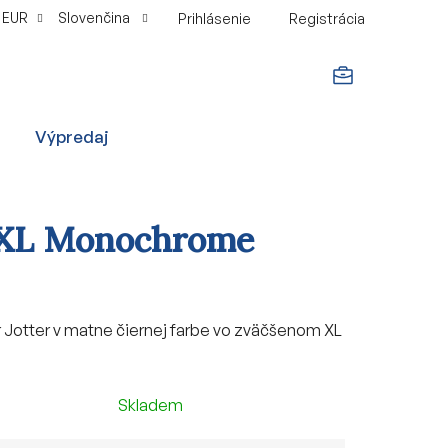
EUR
Slovenčina
Prihlásenie
Registrácia
NÁKUPNÝ
Výpredaj
KOŠÍK
r XL Monochrome
 Jotter v matne čiernej farbe vo zväčšenom XL
Skladem