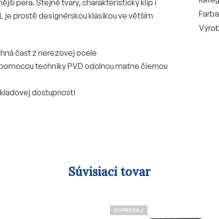
jší pera. Stejné tvary, charakteristický klip i
Farba
XL je prostě designérskou klasikou ve větším
Výro
chná časť z nerezovej ocele
i pomocou techniky PVD odolnou matne čiernou
skladovej dostupnosti
Súvisiaci tovar
DOPREDAJ