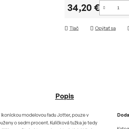
34,20 €
Jednotková cena:
Tlač
Opýtať sa
Popis
o ikonickou modelovou řadu Jotter, pouze v
Doda
ouženy o sedm procent. Kuličková tužka je tedy
Kateg