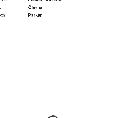
Čierna
bca
Parker