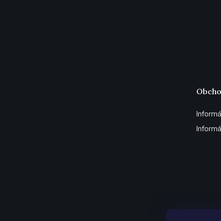
Obcho
Informá
Informá