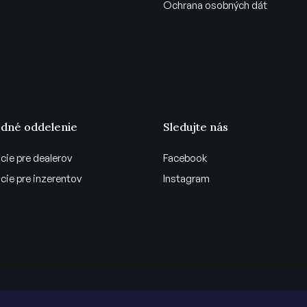
Ochrana osobných dát
dné oddelenie
Sledujte nás
cie pre dealerov
Facebook
cie pre inzerentov
Instagram