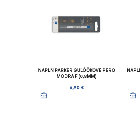
NÁPLŇ PARKER GUĽÔČKOVÉ PERO
NÁPL
MODRÁ F (0,8MM)
6,90 €