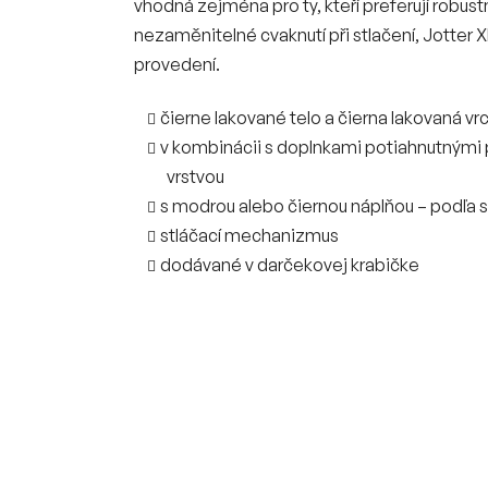
vhodná zejména pro ty, kteří preferují robustně
nezaměnitelné cvaknutí při stlačení, Jotter 
provedení.
čierne lakované telo a čierna lakovaná vr
v kombinácii s doplnkami potiahnutným
vrstvou
s modrou alebo čiernou náplňou – podľa 
stláčací mechanizmus
dodávané v darčekovej krabičke