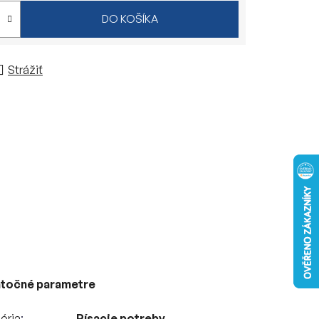
DO KOŠÍKA
Strážiť
točné parametre
ória
Písacie potreby