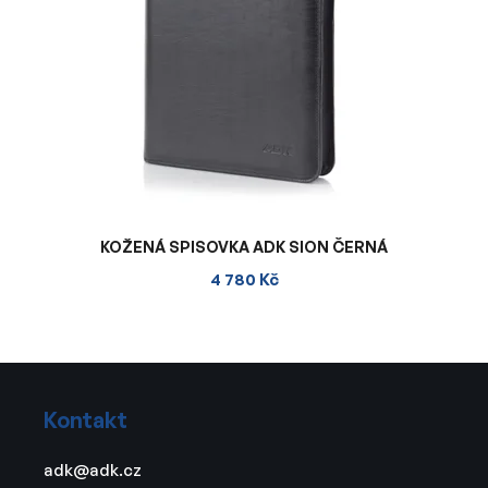
KOŽENÁ SPISOVKA ADK SION ČERNÁ
4 780 Kč
Z
á
Kontakt
p
a
adk
@
adk.cz