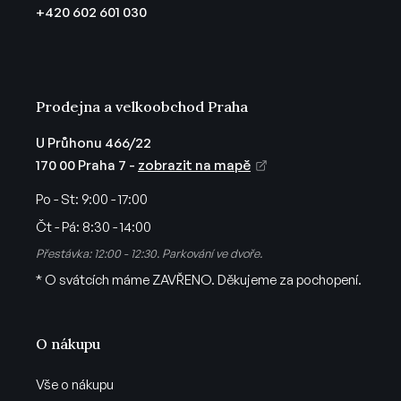
t
+420 602 601 030
í
Prodejna a velkoobchod Praha
U Průhonu 466/22
170 00 Praha 7 -
zobrazit na mapě
Po - St:
9:00 - 17:00
Čt - Pá:
8:30 - 14:00
Přestávka: 12:00 - 12:30. Parkování ve dvoře.
* O svátcích máme ZAVŘENO. Děkujeme za pochopení.
O nákupu
Vše o nákupu