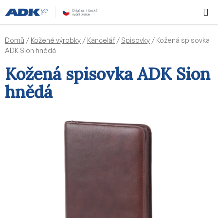
Přejít
Hledat
NÁKUPN
na
KOŠÍK
obsah
Domů
/
Kožené výrobky
/
Kancelář
/
Spisovky
/
Kožená spisovka
ADK Sion hnědá
Kožená spisovka ADK Sion
hnědá