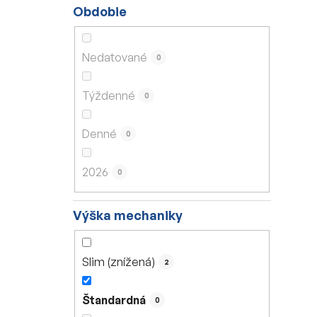
Obdobie
Nedatované
0
Týždenné
0
Denné
0
2026
0
Výška mechaniky
Slim (znížená)
2
Štandardná
0