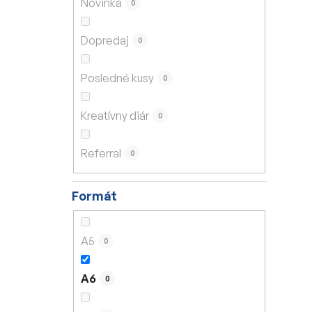
Novinka
0
e
l
Dopredaj
0
Posledné kusy
0
Kreatívny diár
0
Referral
0
Formát
A5
0
A6
0