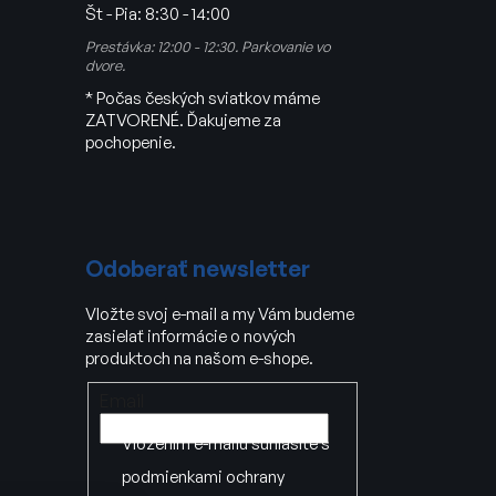
Št - Pia:
8:30 - 14:00
Prestávka: 12:00 - 12:30. Parkovanie vo
dvore.
* Počas českých sviatkov máme
ZATVORENÉ. Ďakujeme za
pochopenie.
Odoberať newsletter
Vložte svoj e-mail a my Vám budeme
zasielať informácie o nových
produktoch na našom e-shope.
Email
Vložením e-mailu súhlasíte s
podmienkami ochrany