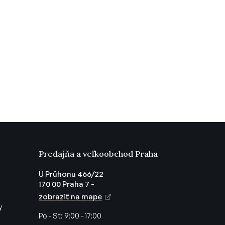
Predajňa a veľkoobchod Praha
U Průhonu 466/22
170 00 Praha 7 -
zobraziť na mape
y
Po - St:
9:00 - 17:00