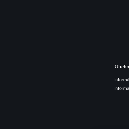
Obcho
Informá
Informá