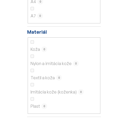
A4
0
A7
0
Materiál
Koža
0
Nylon a imitácia kože
0
Textil a koža
0
Imitácia kože (koženka)
0
Plast
0