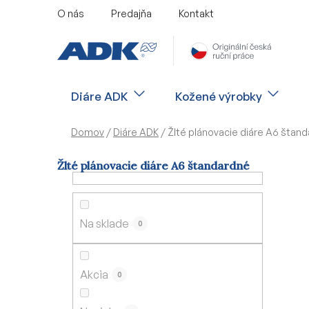
Prejsť
O nás
Predajňa
Kontakt
na
obsah
Diáre ADK
Kožené výrobky
Domov
/
Diáre ADK
/
Žlté plánovacie diáre A6 štan
Žlté plánovacie diáre A6 štandardné
B
o
č
Na sklade
0
n
ý
p
Akcia
0
a
n