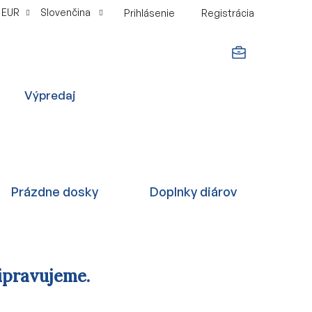
EUR
Slovenčina
Prihlásenie
Registrácia
NÁKUPNÝ
Výpredaj
KOŠÍK
Prázdne dosky
Doplnky diárov
ipravujeme.