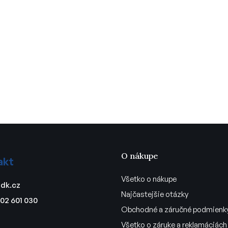
O nákupe
akt
Všetko o nákupe
dk.cz
Najčastejšie otázky
02 601 030
Obchodné a záručné podmienk
Všetko o záruke a reklamáciách