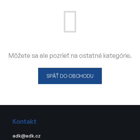
Môžete sa ale pozrieť na ostatné kategórie.
SPÄŤ DO OBCHODU
Z
á
Kontakt
p
ä
adk
@
adk.cz