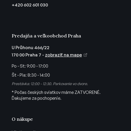
t
+420 602 601 030
i
e
Predajňa a veľkoobchod Praha
U Průhonu 466/22
170 00 Praha 7 -
zobraziť na mape
Po - St:
9:00 - 17:00
Št - Pia:
8:30 - 14:00
Prestávka: 12:00 - 12:30. Parkovanie vo dvore.
* Počas českých sviatkov máme ZATVORENÉ.
Ďakujeme za pochopenie.
O nákupe