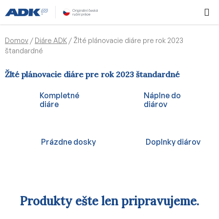
Prejsť
Hľadať
NÁKUP
na
KOŠÍK
obsah
Domov
/
Diáre ADK
/
Žlté plánovacie diáre pre rok 2023
štandardné
Žlté plánovacie diáre pre rok 2023 štandardné
Kompletné
Náplne do
diáre
diárov
Prázdne dosky
Doplnky diárov
Produkty ešte len pripravujeme.