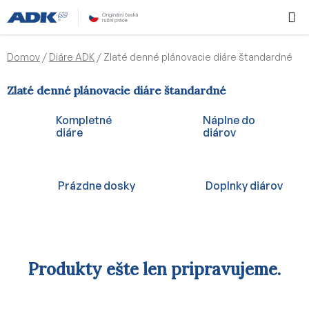
Prejsť
Hľadať
NÁKUP
na
KOŠÍK
obsah
Domov
/
Diáre ADK
/
Zlaté denné plánovacie diáre štandardné
Zlaté denné plánovacie diáre štandardné
Kompletné
Náplne do
diáre
diárov
Prázdne dosky
Doplnky diárov
Produkty ešte len pripravujeme.