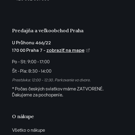
i
e
Predajňa a veľkoobchod Praha
U Průhonu 466/22
170 00 Praha 7 -
zobraziť na mape
Po - St:
9:00 - 17:00
Št - Pia:
8:30 - 14:00
Prestávka: 12:00 - 12:30. Parkovanie vo dvore.
* Počas českých sviatkov máme ZATVORENÉ.
Ďakujeme za pochopenie.
O nákupe
Všetko o nákupe