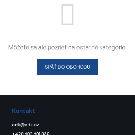
Môžete sa ale pozrieť na ostatné kategórie.
SPÄŤ DO OBCHODU
Z
á
Kontakt
p
ä
adk
@
adk.cz
t
+420 602 601 030