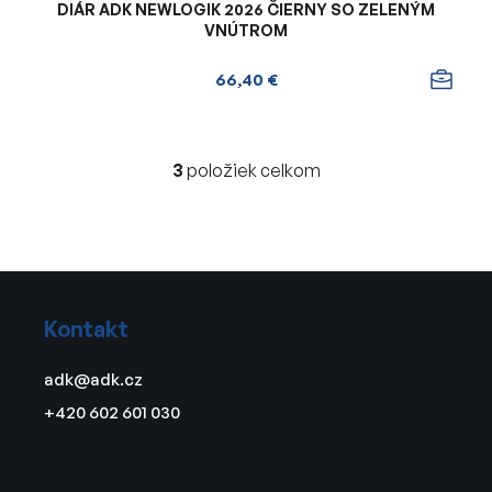
DIÁR ADK NEWLOGIK 2026 ČIERNY SO ZELENÝM
VNÚTROM
66,40 €
3
položiek celkom
O
v
l
á
d
Z
a
á
c
Kontakt
p
i
ä
e
adk
@
adk.cz
t
p
+420 602 601 030
r
i
v
e
k