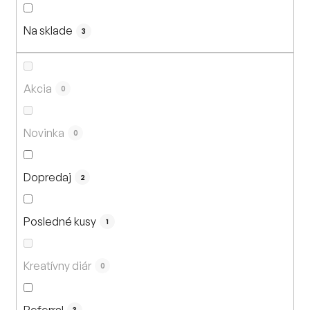
n
i
Na sklade
e
3
p
r
o
Akcia
0
d
u
Novinka
0
k
t
Dopredaj
o
2
v
Posledné kusy
1
Kreatívny diár
0
Referral