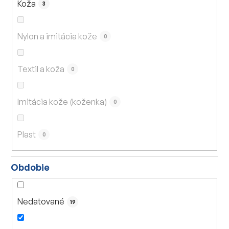
Koža
3
Nylon a imitácia kože
0
Textil a koža
0
Imitácia kože (koženka)
0
Plast
0
Obdobie
Nedatované
19