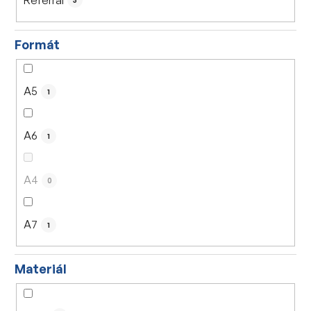
3
Formát
A5
1
A6
1
A4
0
A7
1
Materiál