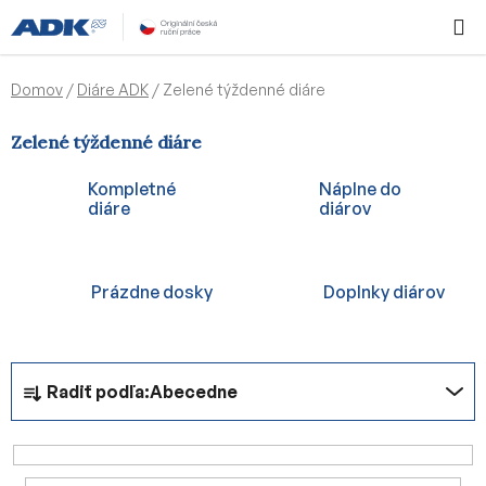
Prejsť
Hľadať
NÁKUP
na
KOŠÍK
obsah
Domov
/
Diáre ADK
/
Zelené týždenné diáre
Zelené týždenné diáre
Kompletné
Náplne do
diáre
diárov
Prázdne dosky
Doplnky diárov
R
Radiť podľa:
Abecedne
a
d
e