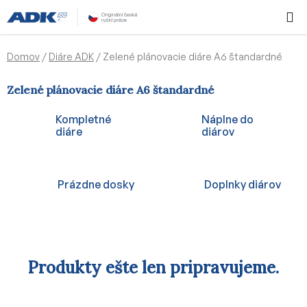
Prejsť
Hľadať
NÁKUP
na
KOŠÍK
obsah
Domov
/
Diáre ADK
/
Zelené plánovacie diáre A6 štandardné
Zelené plánovacie diáre A6 štandardné
Kompletné
Náplne do
diáre
diárov
Prázdne dosky
Doplnky diárov
Produkty ešte len pripravujeme.