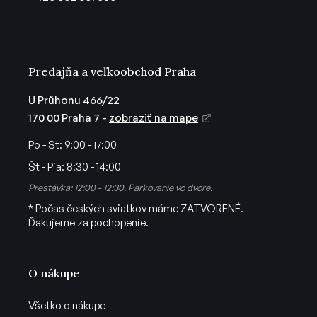
i
e
Predajňa a veľkoobchod Praha
U Průhonu 466/22
170 00 Praha 7 -
zobraziť na mape
Po - St:
9:00 - 17:00
Št - Pia:
8:30 - 14:00
Prestávka: 12:00 - 12:30. Parkovanie vo dvore.
* Počas českých sviatkov máme ZATVORENÉ.
Ďakujeme za pochopenie.
O nákupe
Všetko o nákupe