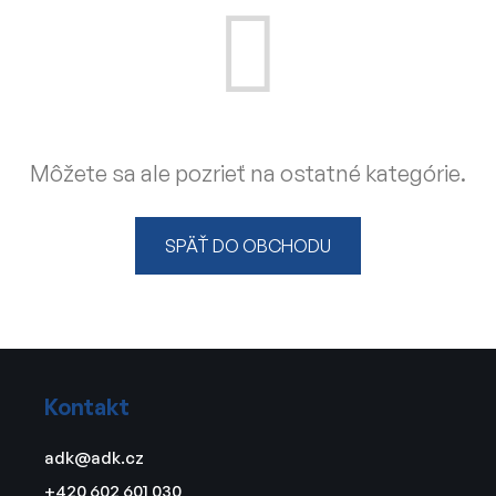
Môžete sa ale pozrieť na ostatné kategórie.
SPÄŤ DO OBCHODU
Z
á
Kontakt
p
ä
adk
@
adk.cz
t
+420 602 601 030