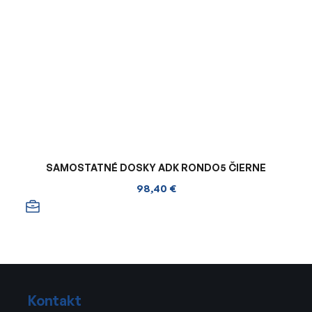
SAMOSTATNÉ DOSKY ADK RONDO5 ČIERNE
98,40 €
Z
á
Kontakt
p