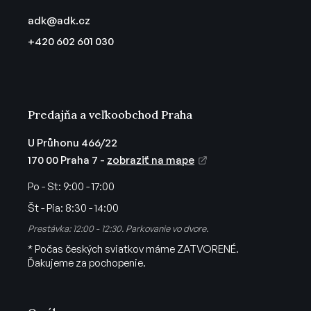
ä
adk
@
adk.cz
t
+420 602 601 030
i
e
Predajňa a veľkoobchod Praha
U Průhonu 466/22
170 00 Praha 7 -
zobraziť na mape
Po - St:
9:00 - 17:00
Št - Pia:
8:30 - 14:00
Prestávka: 12:00 - 12:30. Parkovanie vo dvore.
* Počas českých sviatkov máme ZATVORENÉ.
Ďakujeme za pochopenie.