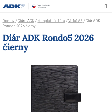
Prejsť
Hľadať
NÁKUP
na
KOŠÍK
obsah
Domov
/
Diáre ADK
/
Kompletné diáre
/
Veľké A5
/
Diár ADK
Rondo5 2026 čierny
Diár ADK Rondo5 2026
čierny