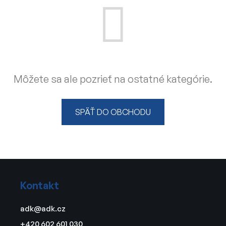
Môžete sa ale pozrieť na ostatné kategórie.
SPÄŤ DO OBCHODU
Z
á
Kontakt
p
ä
adk
@
adk.cz
t
+420 602 601 030