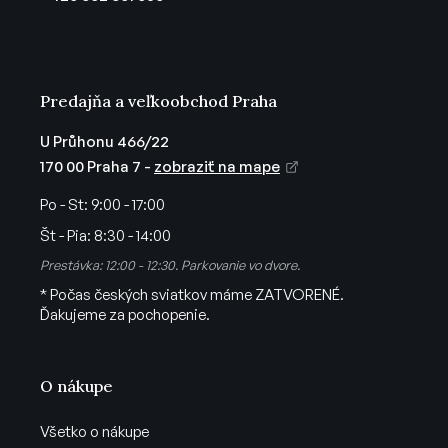
i
e
Predajňa a veľkoobchod Praha
U Průhonu 466/22
170 00 Praha 7 -
zobraziť na mape
Po - St:
9:00 - 17:00
Št - Pia:
8:30 - 14:00
Prestávka: 12:00 - 12:30. Parkovanie vo dvore.
* Počas českých sviatkov máme ZATVORENÉ.
Ďakujeme za pochopenie.
O nákupe
Všetko o nákupe