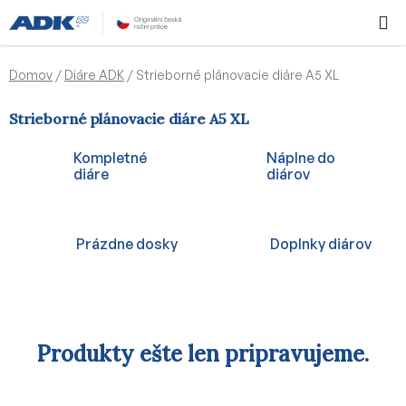
Prejsť
Hľadať
NÁKUP
na
KOŠÍK
obsah
Domov
/
Diáre ADK
/
Strieborné plánovacie diáre A5 XL
Strieborné plánovacie diáre A5 XL
Kompletné
Náplne do
diáre
diárov
Prázdne dosky
Doplnky diárov
Produkty ešte len pripravujeme.