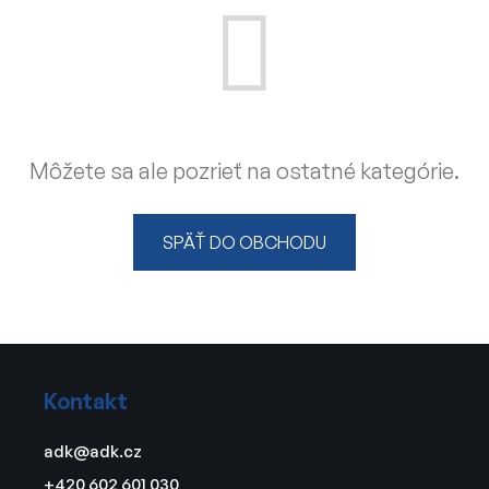
Môžete sa ale pozrieť na ostatné kategórie.
SPÄŤ DO OBCHODU
Z
á
Kontakt
p
ä
adk
@
adk.cz
t
+420 602 601 030