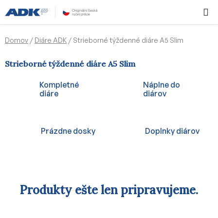
Prejsť
Hľadať
NÁKUP
na
KOŠÍK
obsah
Domov
/
Diáre ADK
/
Strieborné týždenné diáre A5 Slim
Strieborné týždenné diáre A5 Slim
Kompletné
Náplne do
diáre
diárov
Prázdne dosky
Doplnky diárov
Produkty ešte len pripravujeme.