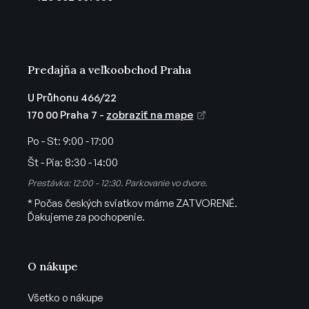
i
e
Predajňa a veľkoobchod Praha
U Průhonu 466/22
170 00 Praha 7 -
zobraziť na mape
Po - St:
9:00 - 17:00
Št - Pia:
8:30 - 14:00
Prestávka: 12:00 - 12:30. Parkovanie vo dvore.
* Počas českých sviatkov máme ZATVORENÉ.
Ďakujeme za pochopenie.
O nákupe
Všetko o nákupe