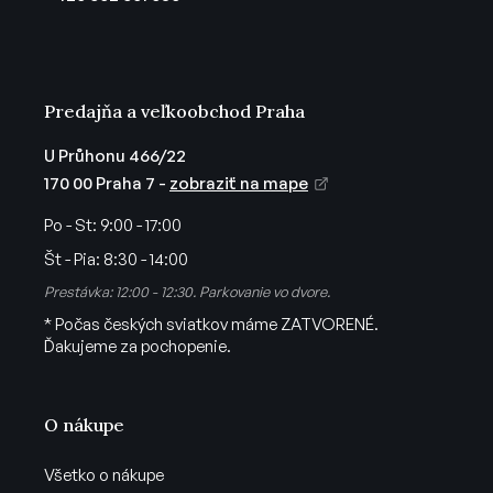
i
e
Predajňa a veľkoobchod Praha
U Průhonu 466/22
170 00 Praha 7 -
zobraziť na mape
Po - St:
9:00 - 17:00
Št - Pia:
8:30 - 14:00
Prestávka: 12:00 - 12:30. Parkovanie vo dvore.
* Počas českých sviatkov máme ZATVORENÉ.
Ďakujeme za pochopenie.
O nákupe
Všetko o nákupe