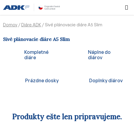
Prejsť
Hľadať
NÁKUP
na
KOŠÍK
obsah
Domov
/
Diáre ADK
/
Sivé plánovacie diáre A5 Slim
Sivé plánovacie diáre A5 Slim
Kompletné
Náplne do
diáre
diárov
Prázdne dosky
Doplnky diárov
Produkty ešte len pripravujeme.