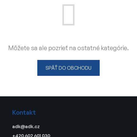
Môžete sa ale pozrieť na ostatné kategórie.
SPÄŤ DO OBCHODU
Z
á
Kontakt
p
ä
adk
@
adk.cz
t
+420 602 601 030