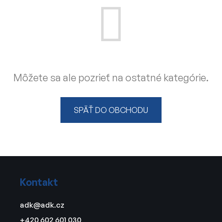
Môžete sa ale pozrieť na ostatné kategórie.
SPÄŤ DO OBCHODU
Z
á
Kontakt
p
ä
adk
@
adk.cz
t
+420 602 601 030