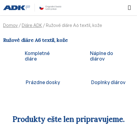
Prejsť
Hľadať
NÁKUP
na
KOŠÍK
obsah
Domov
/
Diáre ADK
/
Ružové diáre A6 textil, kože
Ružové diáre A6 textil, kože
Kompletné
Náplne do
diáre
diárov
Prázdne dosky
Doplnky diárov
Produkty ešte len pripravujeme.