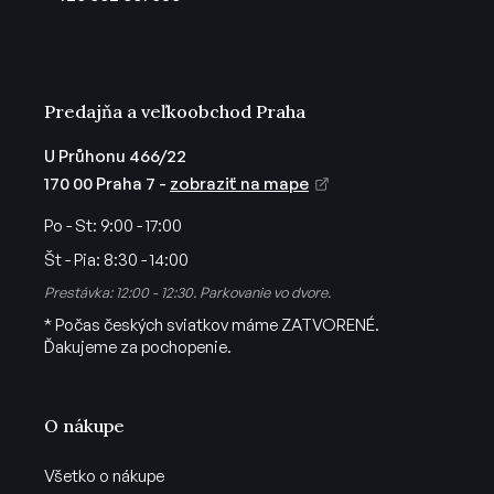
i
e
Predajňa a veľkoobchod Praha
U Průhonu 466/22
170 00 Praha 7 -
zobraziť na mape
Po - St:
9:00 - 17:00
Št - Pia:
8:30 - 14:00
Prestávka: 12:00 - 12:30. Parkovanie vo dvore.
* Počas českých sviatkov máme ZATVORENÉ.
Ďakujeme za pochopenie.
O nákupe
Všetko o nákupe