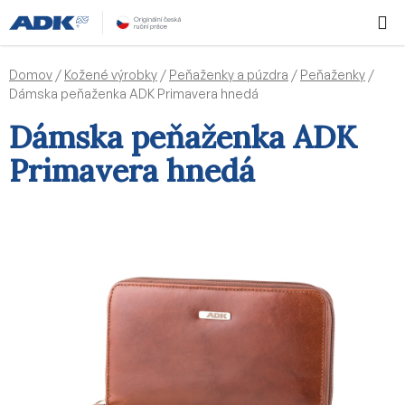
Prejsť
Hľadať
NÁKUP
na
KOŠÍK
obsah
Domov
/
Kožené výrobky
/
Peňaženky a púzdra
/
Peňaženky
/
Dámska peňaženka ADK Primavera hnedá
Dámska peňaženka ADK
Primavera hnedá