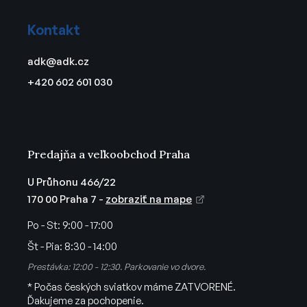
Z
á
Kontakt
p
ä
adk
@
adk.cz
t
+420 602 601 030
i
e
Predajňa a veľkoobchod Praha
U Průhonu 466/22
170 00 Praha 7 -
zobraziť na mape
Po - St:
9:00 - 17:00
Št - Pia:
8:30 - 14:00
Prestávka: 12:00 - 12:30. Parkovanie vo dvore.
* Počas českých sviatkov máme ZATVORENÉ.
Ďakujeme za pochopenie.