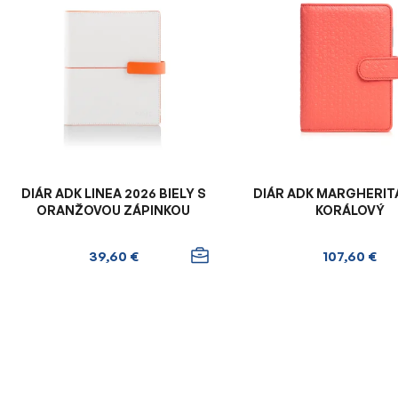
ý
p
i
s
p
r
o
d
u
DIÁR ADK LINEA 2026 BIELY S
DIÁR ADK MARGHERIT
k
ORANŽOVOU ZÁPINKOU
KORÁLOVÝ
t
o
39,60 €
107,60 €
v