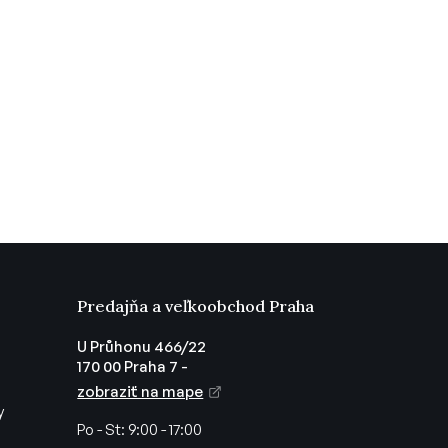
Predajňa a veľkoobchod Praha
U Průhonu 466/22
170 00 Praha 7 -
zobraziť na mape
y
Po - St:
9:00 - 17:00