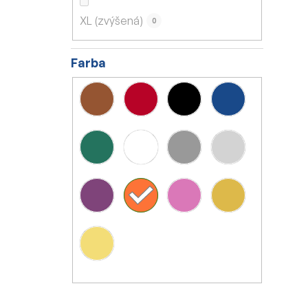
XL (zvýšená)
0
Farba