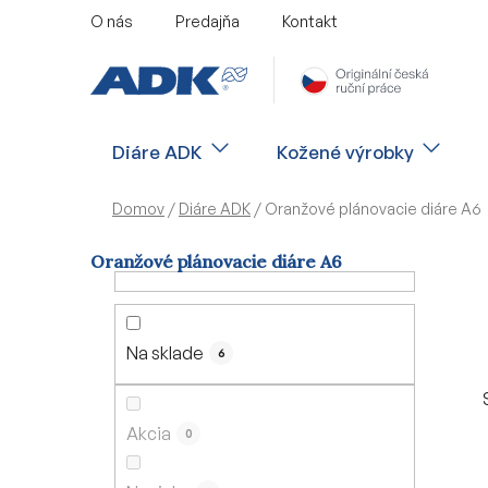
Prejsť
O nás
Predajňa
Kontakt
na
obsah
Diáre ADK
Kožené výrobky
Domov
/
Diáre ADK
/
Oranžové plánovacie diáre A6
Oranžové plánovacie diáre A6
B
o
č
Na sklade
6
n
ý
p
Akcia
0
a
n