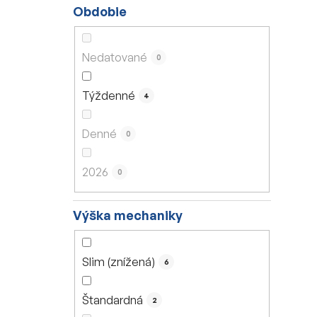
Obdobie
Nedatované
0
Týždenné
4
Denné
0
2026
0
Výška mechaniky
Slim (znížená)
6
Štandardná
2