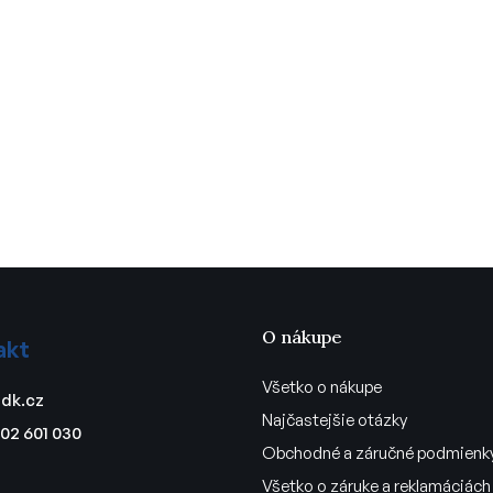
O nákupe
akt
Všetko o nákupe
dk.cz
Najčastejšie otázky
02 601 030
Obchodné a záručné podmienk
Všetko o záruke a reklamáciách