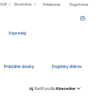
EUR
Slovenčina
Prihlásenie
Registrácia
NÁKUPNÝ
Výpredaj
KOŠÍK
Prázdne dosky
Doplnky diárov
R
Radiť podľa:
Abecedne
a
d
e