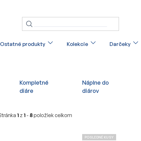
Ostatné produkty
Kolekcie
Darčeky
Kompletné
Náplne do
diáre
diárov
Stránka
1
z
1
-
8
položiek celkom
V
POSLEDNÉ KUSY