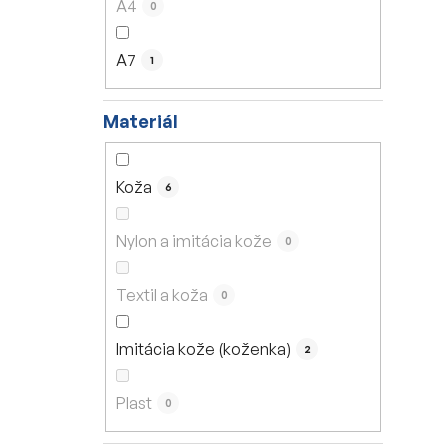
A4
0
A7
1
Materiál
Koža
6
Nylon a imitácia kože
0
Textil a koža
0
Imitácia kože (koženka)
2
Plast
0