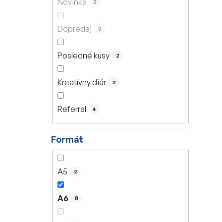
Novinka
0
e
l
Dopredaj
0
Posledné kusy
2
Kreatívny diár
2
Referral
4
Formát
A5
2
A6
8