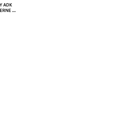
Y ADK
ERNE S
TROM