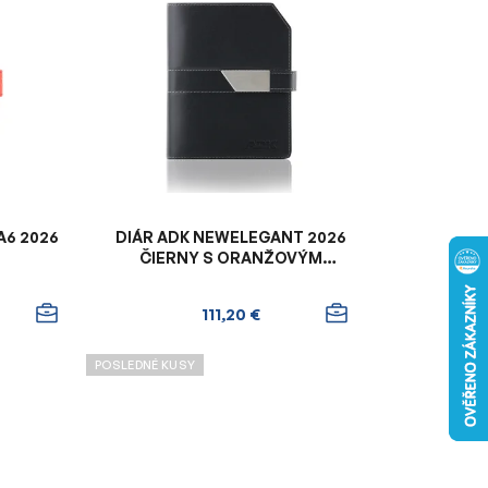
n
i
e
p
r
o
d
u
k
A6 2026
DIÁR ADK NEWELEGANT 2026
t
ČIERNY S ORANŽOVÝM
VNÚTROM
o
v
111,20 €
POSLEDNÉ KUSY