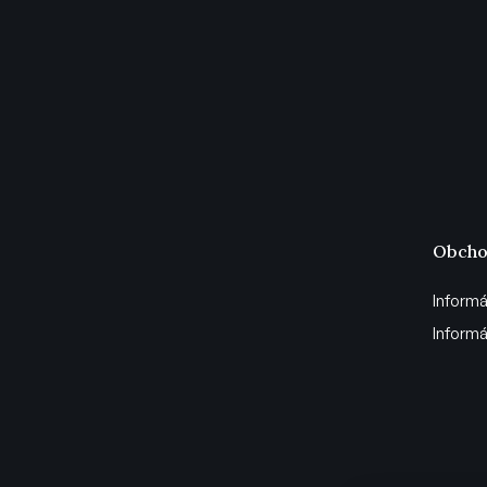
Obcho
Informá
Informá