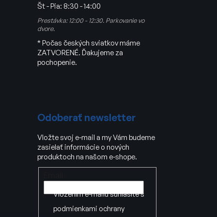
Št - Pia:
8:30 - 14:00
Prestávka: 12:00 - 12:30. Parkovanie vo
dvore.
* Počas českých sviatkov máme
ZATVORENÉ. Ďakujeme za
pochopenie.
Odoberať newsletter
Vložte svoj e-mail a my Vám budeme
zasielať informácie o nových
produktoch na našom e-shope.
Email
Vložením e-mailu súhlasíte s
podmienkami ochrany