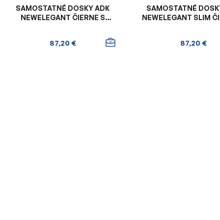
SAMOSTATNÉ DOSKY ADK
SAMOSTATNÉ DOSK
NEWELEGANT ČIERNE S
NEWELEGANT SLIM ČI
ORANŽOVÝM VNÚTROM
ORANŽOVÝM VNÚ
87,20 €
87,20 €
O
v
l
á
d
a
c
i
e
p
r
v
k
y