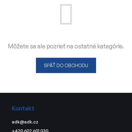
Môžete sa ale pozrieť na ostatné kategórie.
SPÄŤ DO OBCHODU
Z
á
Kontakt
p
ä
adk
@
adk.cz
t
+420 602 601 030