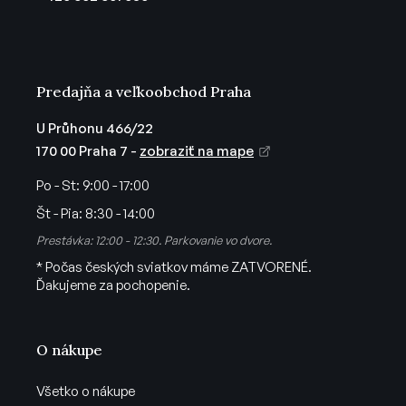
i
e
Predajňa a veľkoobchod Praha
U Průhonu 466/22
170 00 Praha 7 -
zobraziť na mape
Po - St:
9:00 - 17:00
Št - Pia:
8:30 - 14:00
Prestávka: 12:00 - 12:30. Parkovanie vo dvore.
* Počas českých sviatkov máme ZATVORENÉ.
Ďakujeme za pochopenie.
O nákupe
Všetko o nákupe