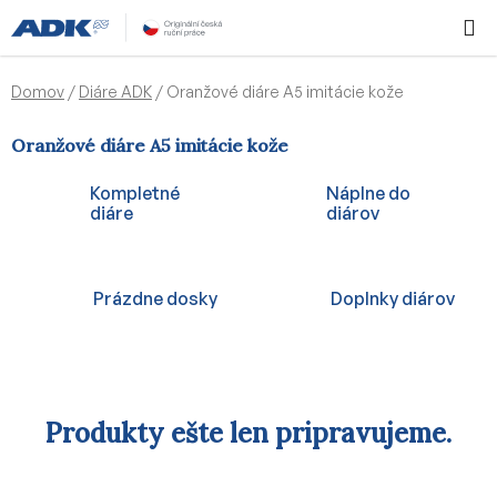
Prejsť
Hľadať
NÁKUP
na
KOŠÍK
obsah
Domov
/
Diáre ADK
/
Oranžové diáre A5 imitácie kože
Oranžové diáre A5 imitácie kože
Kompletné
Náplne do
diáre
diárov
Prázdne dosky
Doplnky diárov
Produkty ešte len pripravujeme.