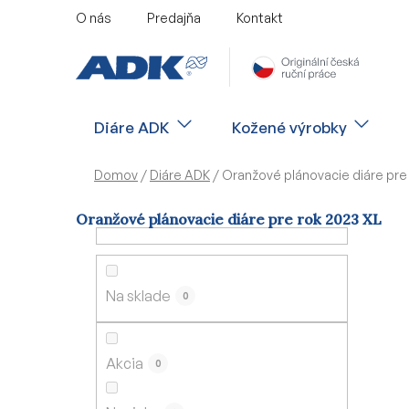
Prejsť
O nás
Predajňa
Kontakt
na
obsah
Diáre ADK
Kožené výrobky
Domov
/
Diáre ADK
/
Oranžové plánovacie diáre pre
Oranžové plánovacie diáre pre rok 2023 XL
B
o
č
Na sklade
0
n
ý
p
Akcia
0
a
n