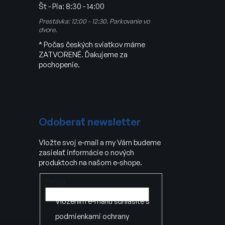
Št - Pia:
8:30 - 14:00
Prestávka: 12:00 - 12:30. Parkovanie vo
dvore.
* Počas českých sviatkov máme
ZATVORENÉ. Ďakujeme za
pochopenie.
Odoberať newsletter
Vložte svoj e-mail a my Vám budeme
zasielať informácie o nových
produktoch na našom e-shope.
Email
Vložením e-mailu súhlasíte s
podmienkami ochrany