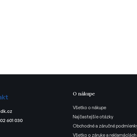
O nákupe
akt
Všetko o nákupe
dk.cz
Najčastejšie otázky
02 601 030
Obchodné a záručné podmienk
Všetko o záruke a reklamáciách