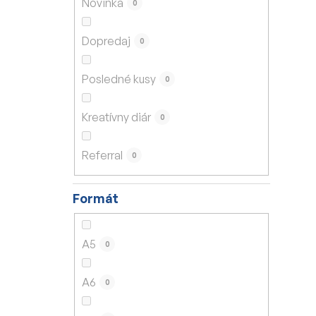
Novinka
0
e
l
Dopredaj
0
Posledné kusy
0
Kreatívny diár
0
Referral
0
Formát
A5
0
A6
0