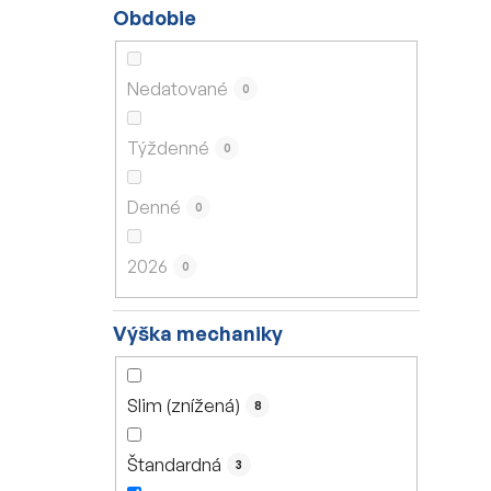
Obdobie
Nedatované
0
Týždenné
0
Denné
0
2026
0
Výška mechaniky
Slim (znížená)
8
Štandardná
3