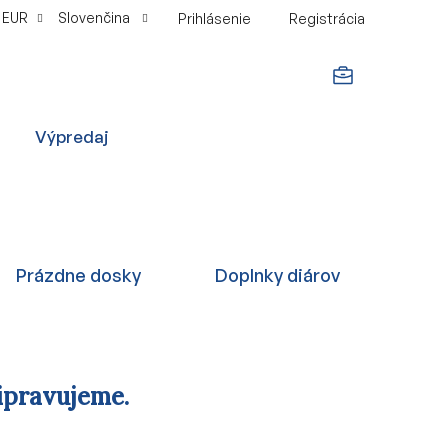
EUR
Slovenčina
Prihlásenie
Registrácia
NÁKUPNÝ
Výpredaj
KOŠÍK
Prázdne dosky
Doplnky diárov
ipravujeme.