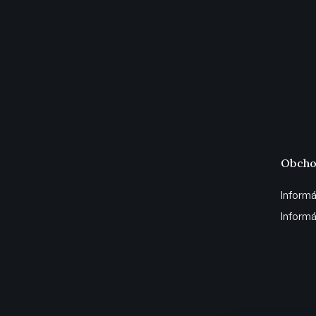
Obcho
Informá
Informá