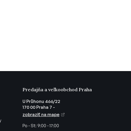
Predajňa a veľkoobchod Praha
U Průhonu 466/22
170 00 Praha 7 -
zobraziť na mape
y
Po - St:
9:00 - 17:00