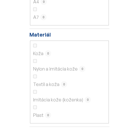
A4
0
A7
0
Materiál
Koža
0
Nylon a imitácia kože
0
Textil a koža
0
Imitácia kože (koženka)
0
Plast
0