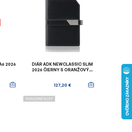
n
i
e
p
r
o
d
u
k
A6 2026
DIÁR ADK NEWCLASSIC SLIM
t
2026 ČIERNY S ORANŽOVÝM
VNÚTROM
o
v
127,20 €
POSLEDNÉ KUSY