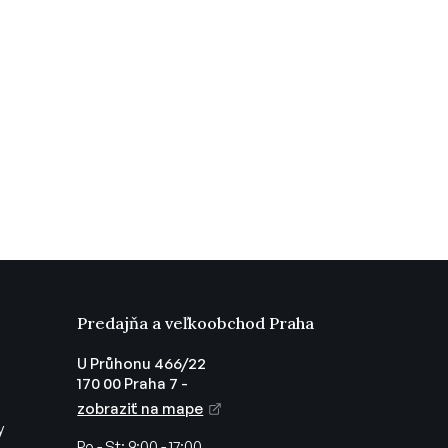
Predajňa a veľkoobchod Praha
U Průhonu 466/22
170 00 Praha 7 -
zobraziť na mape
y
Po - St:
9:00 - 17:00