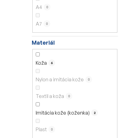
A4
0
A7
0
Materiál
Koža
6
Nylon a imitácia kože
0
Textil a koža
0
Imitácia kože (koženka)
2
Plast
0