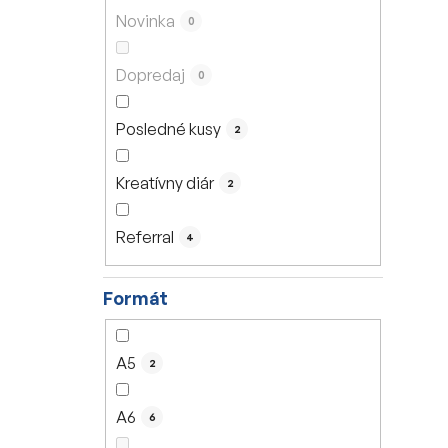
n
Novinka
0
e
l
Dopredaj
0
Posledné kusy
2
Kreatívny diár
2
Referral
4
Formát
A5
2
A6
6