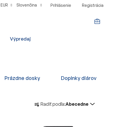
EUR
Slovenčina
Prihlásenie
Registrácia
NÁKUPNÝ
Výpredaj
KOŠÍK
Prázdne dosky
Doplnky diárov
R
Radiť podľa:
Abecedne
a
d
e