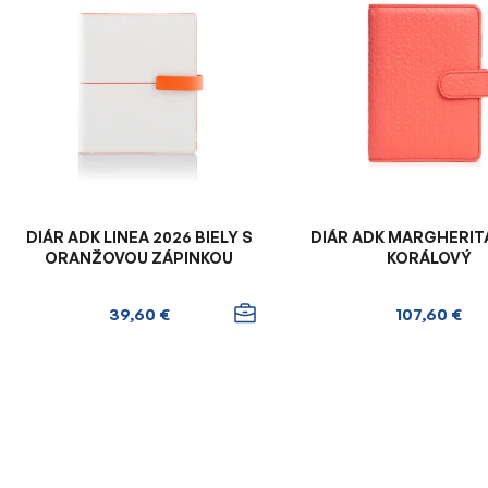
ý
p
i
s
p
r
o
d
u
DIÁR ADK LINEA 2026 BIELY S
DIÁR ADK MARGHERIT
k
ORANŽOVOU ZÁPINKOU
KORÁLOVÝ
t
o
39,60 €
107,60 €
v