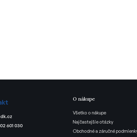
O nákupe
akt
Všetko o nákupe
dk.cz
Najčastejšie otázky
02 601 030
Obchodné a záručné podmienk