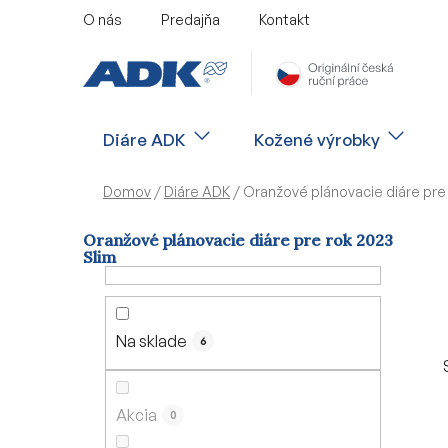
Prejsť
O nás
Predajňa
Kontakt
na
obsah
Diáre ADK
Kožené výrobky
Domov
/
Diáre ADK
/
Oranžové plánovacie diáre pre
Oranžové plánovacie diáre pre rok 2023
Slim
B
o
č
Na sklade
6
n
ý
p
Akcia
0
a