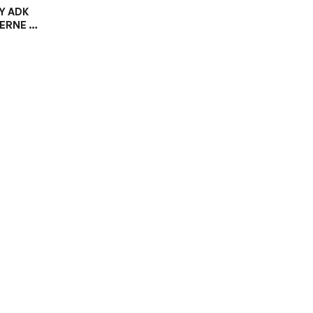
Y ADK
ERNE S
TROM