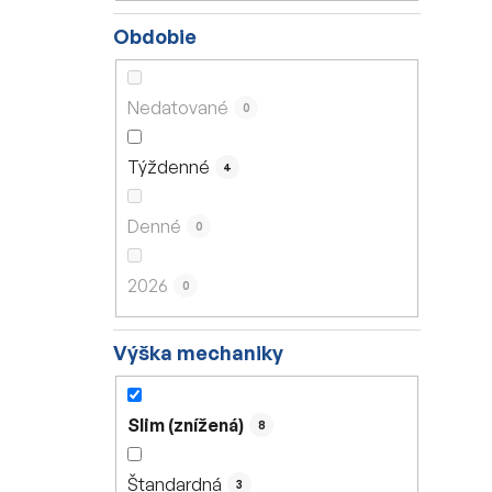
Obdobie
Nedatované
0
Týždenné
4
Denné
0
2026
0
Výška mechaniky
Slim (znížená)
8
Štandardná
3