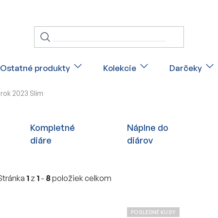
Ostatné produkty
Kolekcie
Darčeky
 rok 2023 Slim
Kompletné
Náplne do
diáre
diárov
Stránka
1
z
1
-
8
položiek celkom
V
POSLEDNÉ KUSY