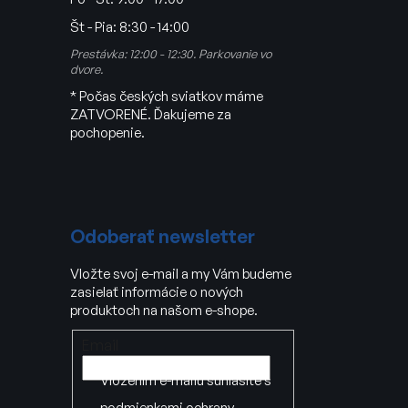
Št - Pia:
8:30 - 14:00
Prestávka: 12:00 - 12:30. Parkovanie vo
dvore.
* Počas českých sviatkov máme
ZATVORENÉ. Ďakujeme za
pochopenie.
Odoberať newsletter
Vložte svoj e-mail a my Vám budeme
zasielať informácie o nových
produktoch na našom e-shope.
Email
Vložením e-mailu súhlasíte s
podmienkami ochrany