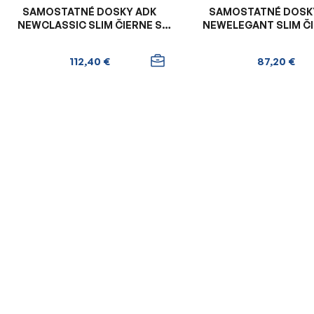
SAMOSTATNÉ DOSKY ADK
SAMOSTATNÉ DOSK
NEWCLASSIC SLIM ČIERNE S
NEWELEGANT SLIM ČI
ORANŽOVÝM VNÚTROM
ORANŽOVÝM VNÚ
112,40 €
87,20 €
O
v
l
á
d
a
c
i
e
p
r
v
k
y