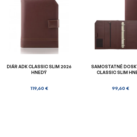
ý
p
i
s
p
r
o
d
u
DIÁR ADK CLASSIC SLIM 2026
SAMOSTATNÉ DOSK
k
HNEDÝ
CLASSIC SLIM HN
t
o
119,60 €
99,60 €
v
O
v
l
á
d