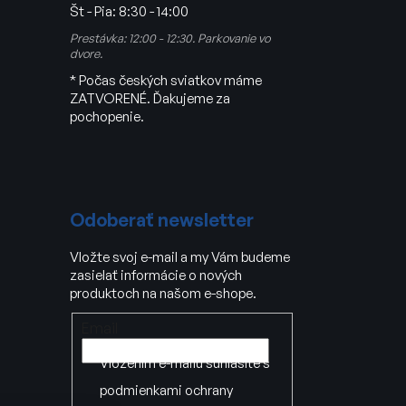
Št - Pia:
8:30 - 14:00
Prestávka: 12:00 - 12:30. Parkovanie vo
dvore.
* Počas českých sviatkov máme
ZATVORENÉ. Ďakujeme za
pochopenie.
Odoberať newsletter
Vložte svoj e-mail a my Vám budeme
zasielať informácie o nových
produktoch na našom e-shope.
Email
Vložením e-mailu súhlasíte s
podmienkami ochrany