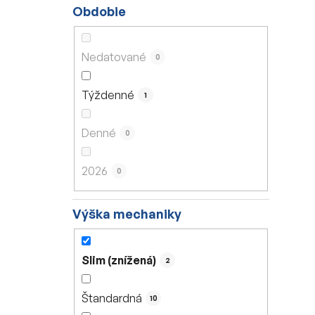
Obdobie
Nedatované
0
Týždenné
1
Denné
0
2026
0
Výška mechaniky
Slim (znížená)
2
Štandardná
10