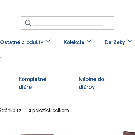
Ostatné produkty
Kolekcie
Darčeky
m
Kompletné
Náplne do
diáre
diárov
Stránka
1
z
1
-
2
položiek celkom
V