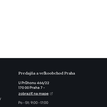
Predajňa a veľkoobchod Praha
U Průhonu 466/22
170 00 Praha 7 -
zobraziť na mape
y
Po - St:
9:00 - 17:00