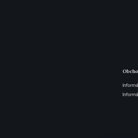
Obcho
Informá
Informá