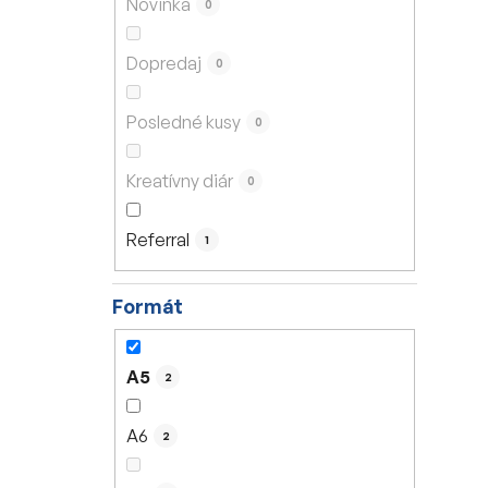
Novinka
0
e
l
Dopredaj
0
Posledné kusy
0
Kreatívny diár
0
Referral
1
Formát
A5
2
A6
2