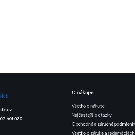
O nákupe
akt
Všetko o nákupe
dk.cz
Najčastejšie otázky
02 601 030
Obchodné a záručné podmienk
Všetko o záruke a reklamáciách