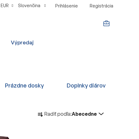
EUR
Slovenčina
Prihlásenie
Registrácia
NÁKUPNÝ
Výpredaj
KOŠÍK
Prázdne dosky
Doplnky diárov
R
Radiť podľa:
Abecedne
a
d
e