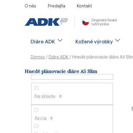
Prejsť
O nás
Predajňa
Kontakt
na
obsah
Diáre ADK
Kožené výrobky
Domov
/
Diáre ADK
/
Hnedé plánovacie diáre A5 Sli
Hnedé plánovacie diáre A5 Slim
B
o
č
Na sklade
0
n
ý
p
Akcia
0
a
n