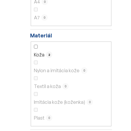
A4
0
A7
0
Materiál
Koža
2
Nylon a imitácia kože
0
Textil a koža
0
Imitácia kože (koženka)
0
Plast
0