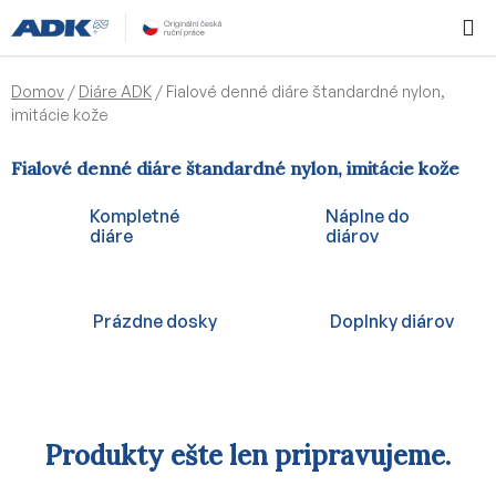
Prejsť
Hľadať
NÁKUP
na
KOŠÍK
obsah
Domov
/
Diáre ADK
/
Fialové denné diáre štandardné nylon,
imitácie kože
Fialové denné diáre štandardné nylon, imitácie kože
Kompletné
Náplne do
diáre
diárov
Prázdne dosky
Doplnky diárov
Produkty ešte len pripravujeme.