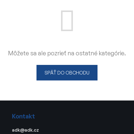
Môžete sa ale pozrieť na ostatné kategórie.
SPÄŤ DO OBCHODU
Z
á
Kontakt
p
ä
adk
@
adk.cz