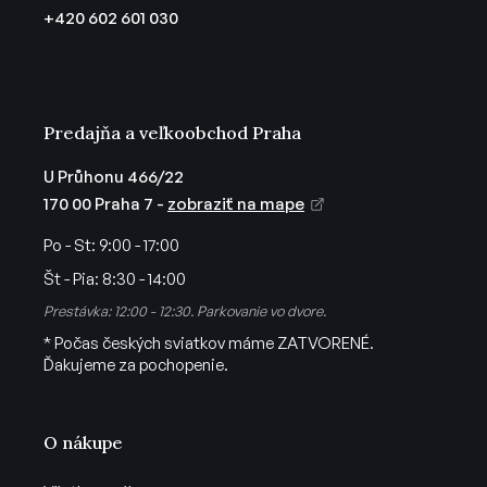
t
+420 602 601 030
i
e
Predajňa a veľkoobchod Praha
U Průhonu 466/22
170 00 Praha 7 -
zobraziť na mape
Po - St:
9:00 - 17:00
Št - Pia:
8:30 - 14:00
Prestávka: 12:00 - 12:30. Parkovanie vo dvore.
* Počas českých sviatkov máme ZATVORENÉ.
Ďakujeme za pochopenie.
O nákupe