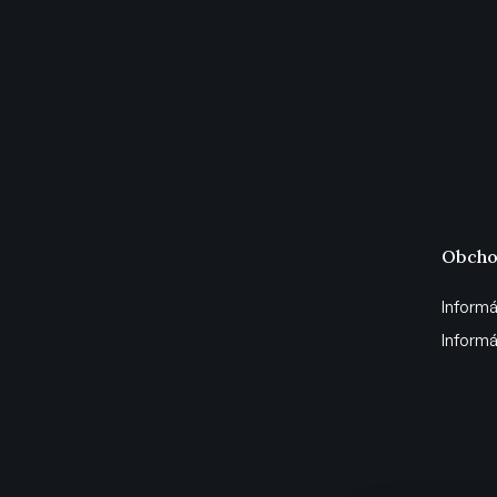
Obcho
Informá
Informá