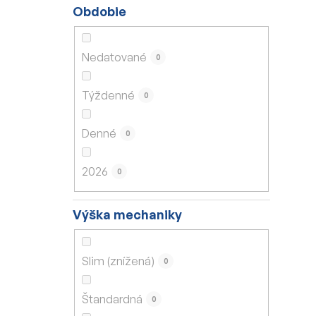
Obdobie
Nedatované
0
Týždenné
0
Denné
0
2026
0
Výška mechaniky
Slim (znížená)
0
Štandardná
0