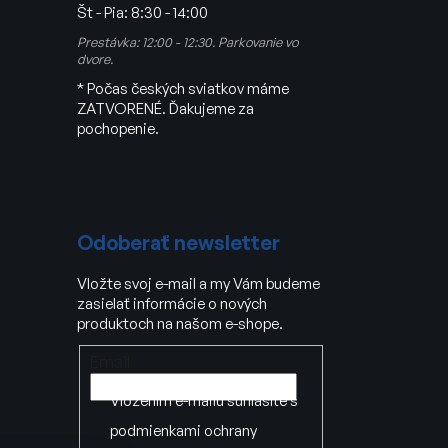
Št - Pia:
8:30 - 14:00
Prestávka: 12:00 - 12:30. Parkovanie vo
dvore.
* Počas českých sviatkov máme
ZATVORENÉ. Ďakujeme za
pochopenie.
Odoberať newsletter
Vložte svoj e-mail a my Vám budeme
zasielať informácie o nových
produktoch na našom e-shope.
Email
Vložením e-mailu súhlasíte s
podmienkami ochrany