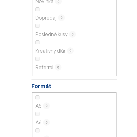
Novinka
0
e
l
Dopredaj
0
Posledné kusy
0
Kreatívny diár
0
Referral
0
Formát
A5
0
A6
0