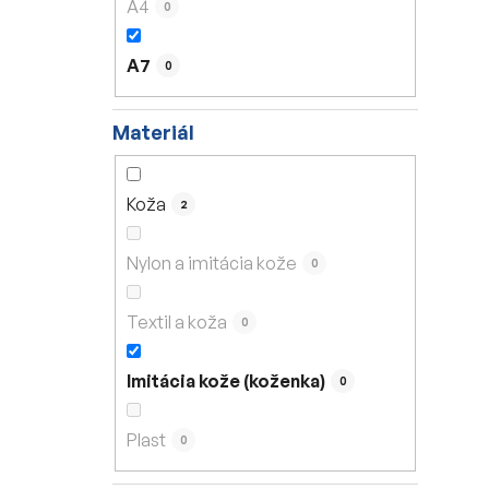
A4
0
A7
0
Materiál
Koža
2
Nylon a imitácia kože
0
Textil a koža
0
Imitácia kože (koženka)
0
Plast
0