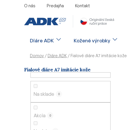
Prejsť
O nás
Predajňa
Kontakt
na
obsah
Diáre ADK
Kožené výrobky
Domov
/
Diáre ADK
/
Fialové diáre A7 imitácie kože
Fialové diáre A7 imitácie kože
B
o
č
Na sklade
0
n
ý
p
Akcia
0
a
n