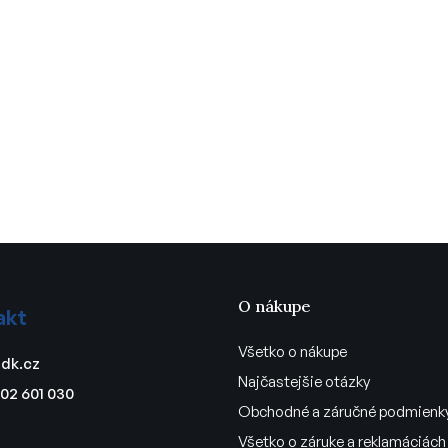
O nákupe
akt
Všetko o nákupe
dk.cz
Najčastejšie otázky
02 601 030
Obchodné a záručné podmienk
Všetko o záruke a reklamáciách