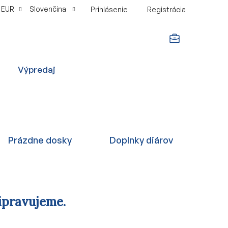
EUR
Slovenčina
Prihlásenie
Registrácia
NÁKUPNÝ
Výpredaj
KOŠÍK
Prázdne dosky
Doplnky diárov
ipravujeme.