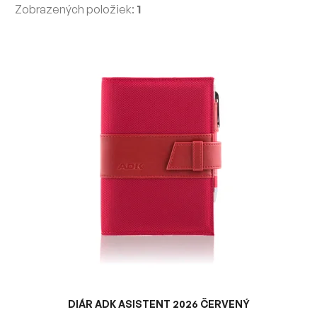
Zobrazených položiek:
1
V
ý
p
i
s
p
r
o
d
u
k
t
o
v
DIÁR ADK ASISTENT 2026 ČERVENÝ