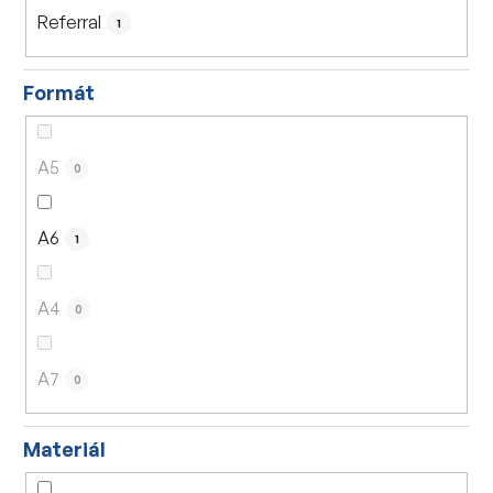
Referral
1
Formát
A5
0
A6
1
A4
0
A7
0
Materiál