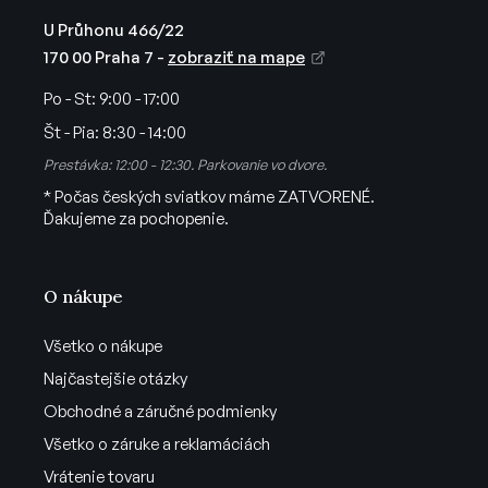
ý
p
U Průhonu 466/22
i
170 00 Praha 7 -
zobraziť na mape
s
u
Po - St:
9:00 - 17:00
Št - Pia:
8:30 - 14:00
Prestávka: 12:00 - 12:30. Parkovanie vo dvore.
* Počas českých sviatkov máme ZATVORENÉ.
Ďakujeme za pochopenie.
O nákupe
Všetko o nákupe
Najčastejšie otázky
Obchodné a záručné podmienky
Všetko o záruke a reklamáciách
Vrátenie tovaru