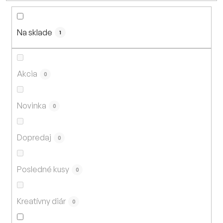
n
i
Na sklade
e
1
p
r
o
Akcia
0
d
u
Novinka
0
k
t
Dopredaj
o
0
v
Posledné kusy
0
Kreatívny diár
0