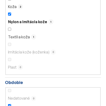
Koža
2
Nylon a imitácia kože
1
Textil a koža
1
Imitácia kože (koženka)
0
Plast
0
Obdobie
Nedatované
0