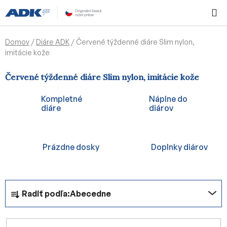
Prejsť
Hľadať
NÁKUP
na
KOŠÍK
obsah
Domov
/
Diáre ADK
/
Červené týždenné diáre Slim nylon,
imitácie kože
Červené týždenné diáre Slim nylon, imitácie kože
Kompletné
Náplne do
diáre
diárov
Prázdne dosky
Doplnky diárov
R
Radiť podľa:
Abecedne
a
d
e