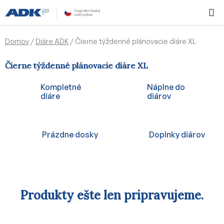
Prejsť
Hľadať
NÁKUP
na
KOŠÍK
obsah
Domov
/
Diáre ADK
/
Čierne týždenné plánovacie diáre XL
Čierne týždenné plánovacie diáre XL
Kompletné
Náplne do
diáre
diárov
Prázdne dosky
Doplnky diárov
Produkty ešte len pripravujeme.