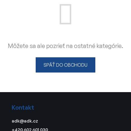
Môžete sa ale pozrieť na ostatné kategórie.
SPÄŤ DO OBCHODU
Z
á
Kontakt
p
ä
adk
@
adk.cz
t
+420 602 601 030