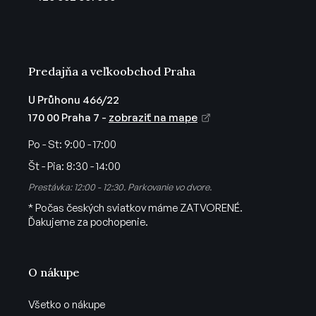
i
e
Predajňa a veľkoobchod Praha
U Průhonu 466/22
170 00 Praha 7 -
zobraziť na mape
Po - St:
9:00 - 17:00
Št - Pia:
8:30 - 14:00
Prestávka: 12:00 - 12:30. Parkovanie vo dvore.
* Počas českých sviatkov máme ZATVORENÉ.
Ďakujeme za pochopenie.
O nákupe
Všetko o nákupe