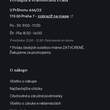
ý
p
U Průhonu 466/22
i
170 00 Praha 7 -
zobraziť na mape
s
u
Po - St:
9:00 - 17:00
Št - Pia:
8:30 - 14:00
Prestávka: 12:00 - 12:30. Parkovanie vo dvore.
* Počas českých sviatkov máme ZATVORENÉ.
Ďakujeme za pochopenie.
O nákupe
Všetko o nákupe
Najčastejšie otázky
Obchodné a záručné podmienky
Všetko o záruke a reklamáciách