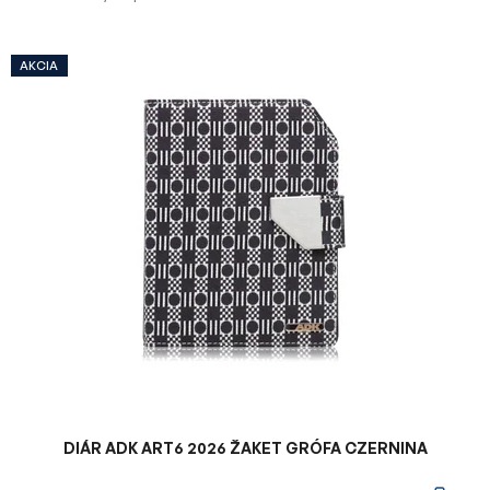
V
AKCIA
ý
p
i
s
p
r
o
d
u
k
t
o
v
DIÁR ADK ART6 2026 ŽAKET GRÓFA CZERNINA