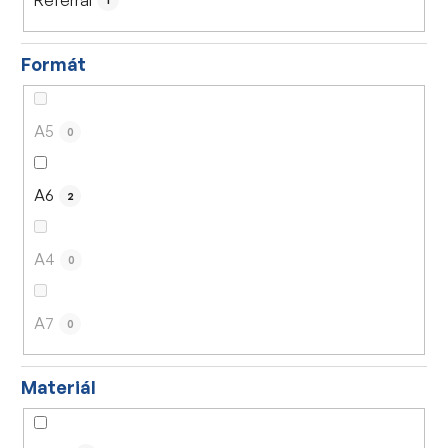
1
Formát
A5
0
A6
2
A4
0
A7
0
Materiál