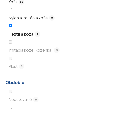
Koža
27
Nylon a imitácia kože
2
Textil a koža
2
Imitácia kože (koženka)
0
Plast
0
Obdobie
Nedatované
0