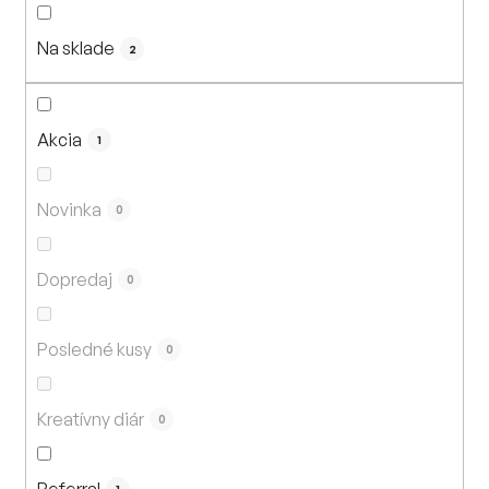
n
i
Na sklade
e
2
p
r
o
Akcia
1
d
u
Novinka
0
k
t
Dopredaj
o
0
v
Posledné kusy
0
Kreatívny diár
0
Referral