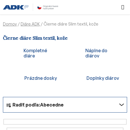
Prejsť
Hľadať
NÁKUP
na
KOŠÍK
obsah
Domov
/
Diáre ADK
/
Čierne diáre Slim textil, kože
Čierne diáre Slim textil, kože
Kompletné
Náplne do
diáre
diárov
Prázdne dosky
Doplnky diárov
R
Radiť podľa:
Abecedne
a
d
e