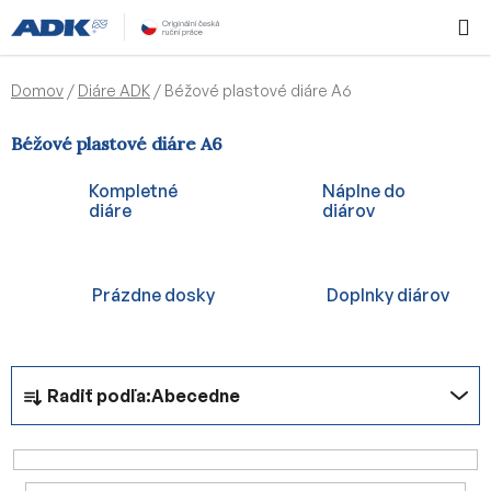
Prejsť
Hľadať
NÁKUP
na
KOŠÍK
obsah
Domov
/
Diáre ADK
/
Béžové plastové diáre A6
Béžové plastové diáre A6
Kompletné
Náplne do
diáre
diárov
Prázdne dosky
Doplnky diárov
R
Radiť podľa:
Abecedne
a
d
e