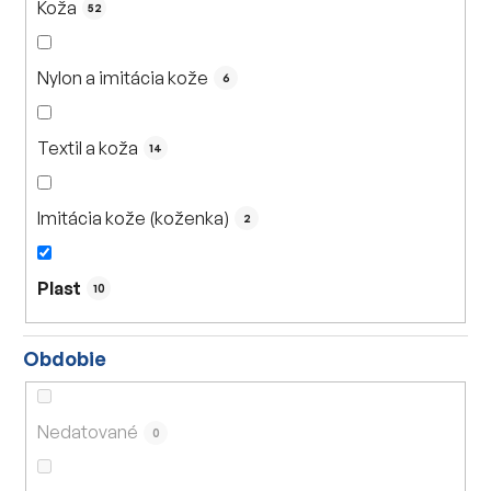
Koža
52
Nylon a imitácia kože
6
Textil a koža
14
Imitácia kože (koženka)
2
Plast
10
Obdobie
Nedatované
0