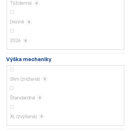
Týždenné
0
Denné
0
2026
0
Výška mechaniky
Slim (znížená)
0
Štandardná
0
XL (zvýšená)
0