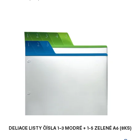
V
ý
p
i
s
p
r
o
d
u
k
t
o
v
DELIACE LISTY ČÍSLA 1–3 MODRÉ + 1-5 ZELENÉ A6 (8KS)