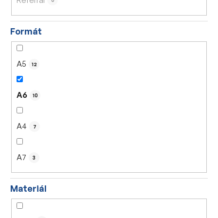
0
Formát
A5
12
A6
10
A4
7
A7
3
Materiál