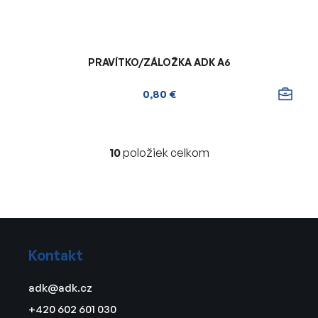
PRAVÍTKO/ZÁLOŽKA ADK A6
0,80 €
10
položiek celkom
O
v
l
á
d
Z
a
á
c
Kontakt
p
i
ä
e
adk
@
adk.cz
t
p
+420 602 601 030
r