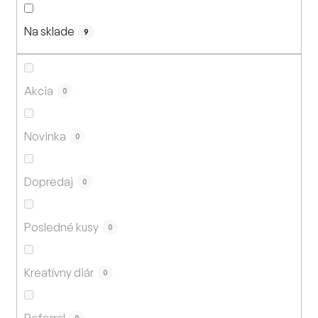
n
i
Na sklade
e
9
p
r
o
Akcia
0
d
u
Novinka
0
k
t
Dopredaj
o
0
v
Posledné kusy
0
Kreatívny diár
0
Referral