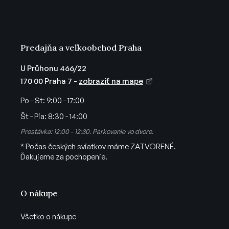
i
v
e
k
y
v
Predajňa a veľkoobchod Praha
ý
p
U Průhonu 466/22
i
170 00 Praha 7 -
zobraziť na mape
s
u
Po - St:
9:00 - 17:00
Št - Pia:
8:30 - 14:00
Prestávka: 12:00 - 12:30. Parkovanie vo dvore.
* Počas českých sviatkov máme ZATVORENÉ.
Ďakujeme za pochopenie.
O nákupe
Všetko o nákupe