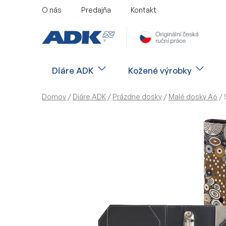
Prejsť
O nás
Predajňa
Kontakt
na
obsah
Diáre ADK
Kožené výrobky
Domov
/
Diáre ADK
/
Prázdne dosky
/
Malé dosky A6
/