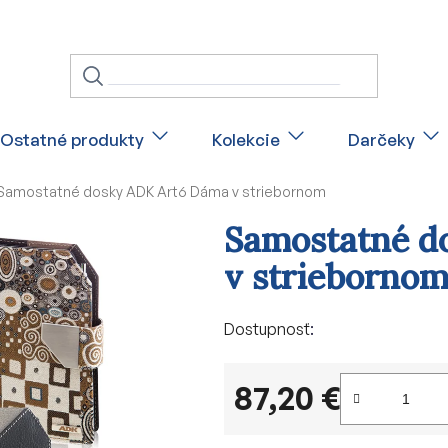
Ostatné produkty
Kolekcie
Darčeky
Samostatné dosky ADK Art6 Dáma v striebornom
Samostatné d
v strieborno
Dostupnosť
87,20 €
Jednotková cena: