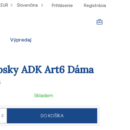
EUR
Slovenčina
Prihlásenie
Registrácia
NÁKUPNÝ
Výpredaj
KOŠÍK
osky ADK Art6 Dáma
m
Skladem
DO KOŠÍKA