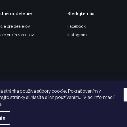
dné oddelenie
Sledujte nás
cie pre dealerov
Facebook
cie pre inzerentov
Instagram
 stránka používa súbory cookie. Pokračovaním v
tejto stránky súhlasíte s ich používaním... Viac informácií
e
.
nie