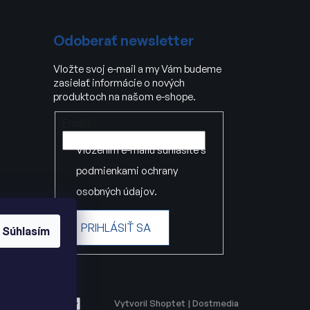
Odoberať newsletter
Vložte svoj e-mail a my Vám budeme
zasielať informácie o nových
produktoch na našom e-shope.
Email
Vložením e-mailu súhlasíte s
podmienkami ochrany
osobných údajov
.
PRIHLÁSIŤ SA
Súhlasím
Vytvoril Shoptet
|
Dostmedia