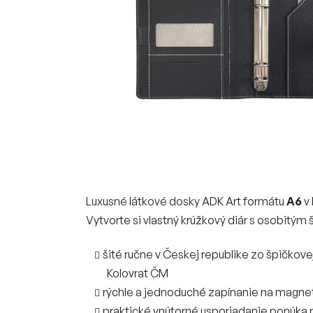
Luxusné látkové dosky ADK Art formátu
A6
v 
Vytvorte si vlastný krúžkový diár s osobitý
šité ručne v Českej republike zo špičkove
Kolovrat ČM
rýchle a jednoduché zapínanie na magne
praktické vnútorné usporiadanie ponúka pri