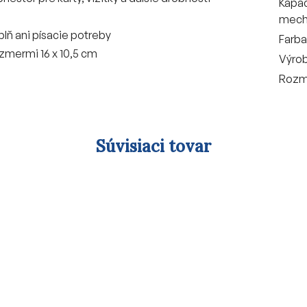
Kapac
mech
lň ani písacie potreby
Farba
ozmermi 16 x 10,5 cm
Výro
Rozm
Súvisiaci tovar