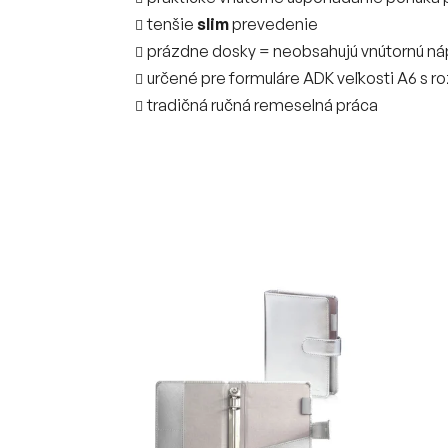
tenšie
slim
prevedenie
prázdne dosky = neobsahujú vnútornú náp
určené pre formuláre ADK veľkosti A6 s r
tradičná ručná remeselná práca