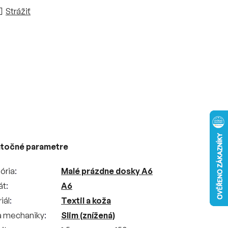
Strážiť
točné parametre
ória
Malé prázdne dosky A6
át
A6
iál
Textil a koža
a mechaniky
Slim (znížená)