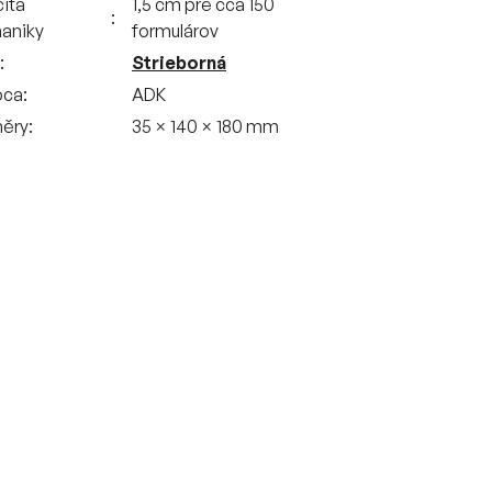
ita
1,5 cm pre cca 150
aniky
formulárov
Strieborná
bca
ADK
ěry
35 × 140 × 180 mm