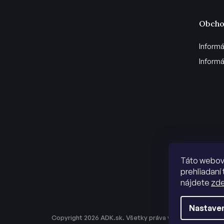
Obcho
Informá
Informá
Táto webová
prehliadaní 
nájdete
zd
Nastave
Copyright 2026
ADK.sk
. Všetky práva vyhradené.