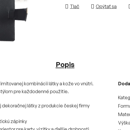
Tlač
Opýtať sa
Popis
limitovanej kombinácii látky a kože vo vnútri.
Doda
m štýlom pre každodenné použitie.
Kateg
j dekoračnej látky z produkcie českej firmy
Form
Mater
tickú zápinky
Výšk
estor pre karty, vizitky a ďalšie drobnosti