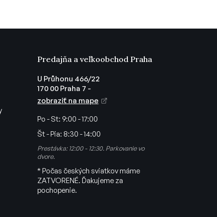
Predajňa a veľkoobchod Praha
U Průhonu 466/22
170 00 Praha 7 -
zobraziť na mape
y
Po - St:
9:00 - 17:00
Št - Pia:
8:30 - 14:00
Prestávka: 12:00 - 12:30. Parkovanie vo
dvore.
* Počas českých sviatkov máme
ZATVORENÉ. Ďakujeme za
pochopenie.