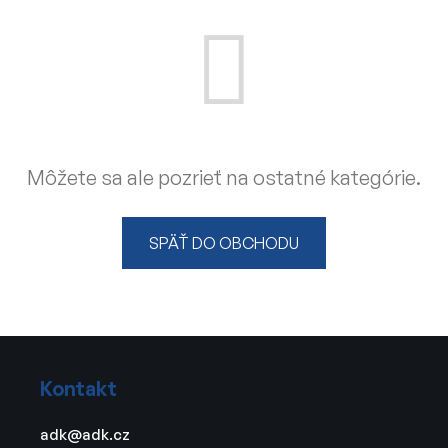
Môžete sa ale pozrieť na ostatné kategórie.
SPÄŤ DO OBCHODU
Z
á
Kontakt
p
ä
adk
@
adk.cz