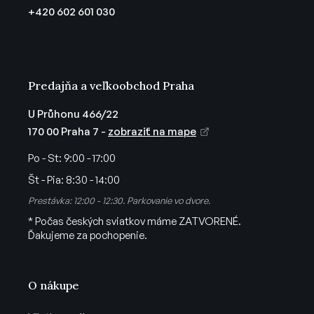
t
+420 602 601 030
i
e
Predajňa a veľkoobchod Praha
U Průhonu 466/22
170 00 Praha 7 -
zobraziť na mape
Po - St:
9:00 - 17:00
Št - Pia:
8:30 - 14:00
Prestávka: 12:00 - 12:30. Parkovanie vo dvore.
* Počas českých sviatkov máme ZATVORENÉ.
Ďakujeme za pochopenie.
O nákupe