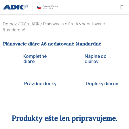
Prejsť
Hľadať
NÁKUP
na
KOŠÍK
obsah
Domov
/
Diáre ADK
/
Plánovacie diáre A6 nedatované
štandardné
Plánovacie diáre A6 nedatované štandardné
Kompletné
Náplne do
diáre
diárov
Prázdne dosky
Doplnky diárov
Produkty ešte len pripravujeme.