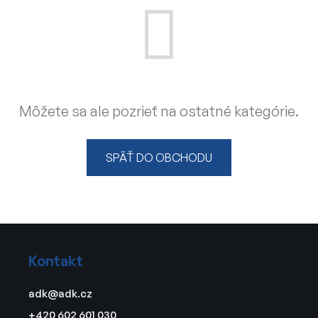
Môžete sa ale pozrieť na ostatné kategórie.
SPÄŤ DO OBCHODU
Z
á
Kontakt
p
ä
adk
@
adk.cz
t
+420 602 601 030