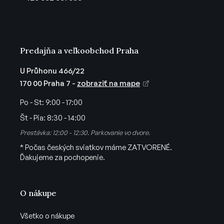
i
e
Predajňa a veľkoobchod Praha
U Průhonu 466/22
170 00 Praha 7 -
zobraziť na mape
Po - St:
9:00 - 17:00
Št - Pia:
8:30 - 14:00
Prestávka: 12:00 - 12:30. Parkovanie vo dvore.
* Počas českých sviatkov máme ZATVORENÉ.
Ďakujeme za pochopenie.
O nákupe
Všetko o nákupe