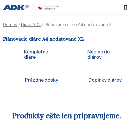
Prejsť
Hľadať
NÁKUP
na
KOŠÍK
obsah
Domov
/
Diáre ADK
/
Plánovacie diáre A4 nedatované XL
Plánovacie diáre A4 nedatované XL
Kompletné
Náplne do
diáre
diárov
Prázdne dosky
Doplnky diárov
Produkty ešte len pripravujeme.