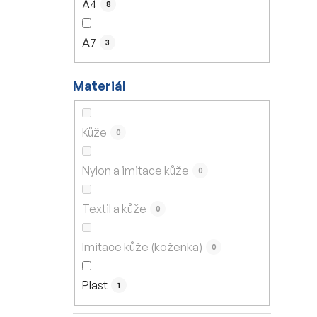
A4
8
A7
3
Materiál
Kůže
0
Nylon a imitace kůže
0
Textil a kůže
0
Imitace kůže (koženka)
0
Plast
1