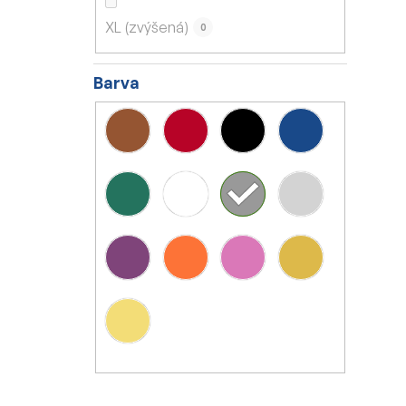
XL (zvýšená)
0
Barva