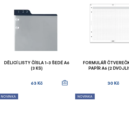
ý
p
i
s
p
r
o
d
u
DĚLICÍ LISTY ČÍSLA 1–3 ŠEDÉ A6
FORMULÁŘ ČTVEREČ
k
(3 KS)
PAPÍR A6 (2 DVOJL
t
ů
63 Kč
30 Kč
NOVINKA
NOVINKA