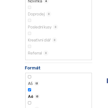
Novinka
6
í
p
Doprodej
0
a
n
Poslední kusy
0
e
l
Kreativní diář
0
Referral
0
Formát
A5
13
A6
13