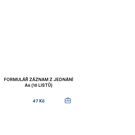
FORMULÁŘ ZÁZNAM Z JEDNÁNÍ
A6 (10 LISTŮ)
47 Kč
O
v
l