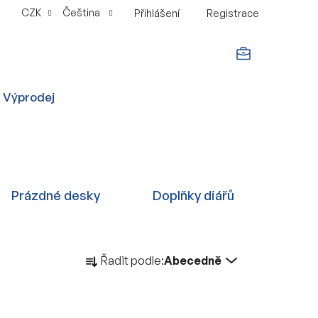
CZK
Čeština
Přihlášení
Registrace
NÁKUPNÍ
Výprodej
KOŠÍK
Prázdné desky
Doplňky diářů
Ř
Řadit podle:
Abecedně
a
z
e