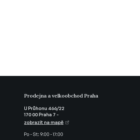
Prodejna a velkoobchod Praha
U Průhonu 466/22
170 00 Praha 7 -
zobrazit na mapě
Po - St:
9:00 - 17:00