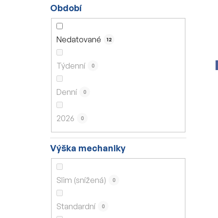
Období
Nedatované
12
Týdenní
0
Denní
0
2026
0
Výška mechaniky
Slim (snížená)
0
Standardní
0