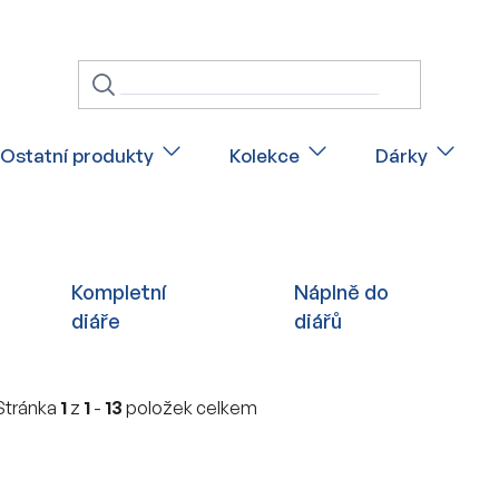
Ostatní produkty
Kolekce
Dárky
Kompletní
Náplně do
diáře
diářů
Stránka
1
z
1
-
13
položek celkem
V