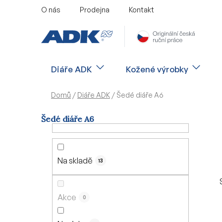
Přejít
O nás
Prodejna
Kontakt
na
obsah
Diáře ADK
Kožené výrobky
Domů
/
Diáře ADK
/
Šedé diáře A6
Šedé diáře A6
P
o
s
Na skladě
13
t
r
a
Akce
0
n
n