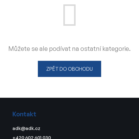
Můžete se ale podívat na ostatní kategorie.
ZPĚT DO OBCHODU
Z
á
Kontakt
p
a
adk
@
adk.cz
t
+420 602 601 030