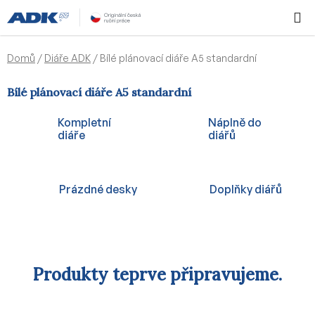
Přejít
Hledat
NÁKUPN
na
KOŠÍK
obsah
Domů
/
Diáře ADK
/
Bílé plánovací diáře A5 standardní
Bílé plánovací diáře A5 standardní
Kompletní
Náplně do
diáře
diářů
Prázdné desky
Doplňky diářů
Produkty teprve připravujeme.