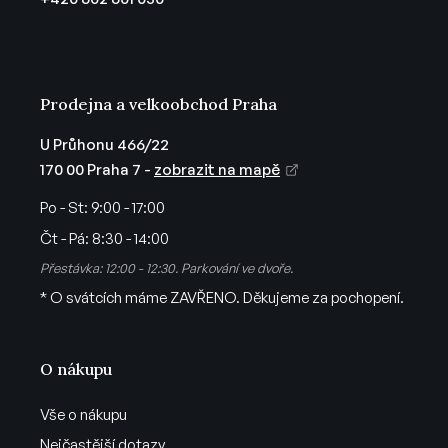
v
í
k
y
v
ý
Prodejna a velkoobchod Praha
p
i
U Průhonu 466/22
s
170 00 Praha 7 -
zobrazit na mapě
u
Po - St:
9:00 - 17:00
Čt - Pá:
8:30 - 14:00
Přestávka: 12:00 - 12:30. Parkování ve dvoře.
* O svátcích máme ZAVŘENO. Děkujeme za pochopení.
O nákupu
Vše o nákupu
Nejčastější dotazy