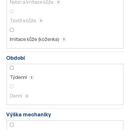
Nylon a imitace kůže
0
Textil a kůže
0
Imitace kůže (koženka)
1
Období
Týdenní
1
Denní
0
Výška mechaniky