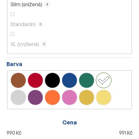
Slim (snížená)
1
Standardní
0
XL (zvýšená)
0
Barva
Cena
990
Kč
991
Kč