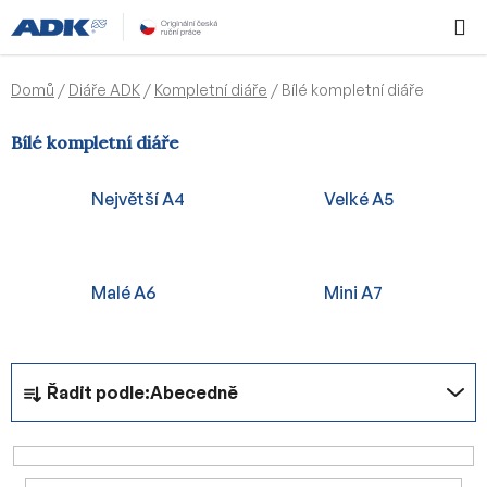
Přejít
Hledat
NÁKUPN
na
KOŠÍK
obsah
Domů
/
Diáře ADK
/
Kompletní diáře
/
Bílé kompletní diáře
Bílé kompletní diáře
Největší A4
Velké A5
Malé A6
Mini A7
Ř
Řadit podle:
Abecedně
a
z
e