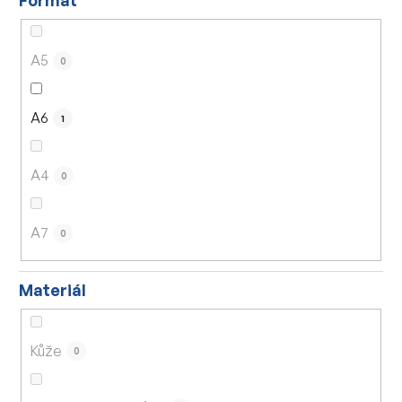
A5
0
A6
1
A4
0
A7
0
Materiál
Kůže
0