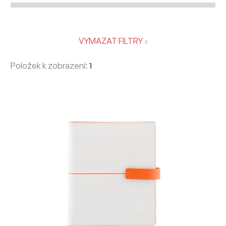
VYMAZAT FILTRY
Položek k zobrazení:
1
V
ý
p
i
s
p
r
o
d
u