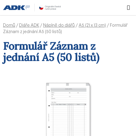
Přejít
Hledat
NÁKUPN
na
KOŠÍK
obsah
Domů
/
Diáře ADK
/
Náplně do diářů
/
A5 (21 x 13 cm)
/
Formulář
Záznam z jednání A5 (50 listů)
Formulář Záznam z
jednání A5 (50 listů)