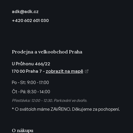
p
a
adk
@
adk.cz
t
+420 602 601 030
í
Prodejna a velkoobchod Praha
U Průhonu 466/22
170 00 Praha 7 -
zobrazit na mapě
Po - St:
9:00 - 17:00
Čt - Pá:
8:30 - 14:00
Přestávka: 12:00 - 12:30. Parkování ve dvoře.
* O svátcích máme ZAVŘENO. Děkujeme za pochopení.
O nákupu