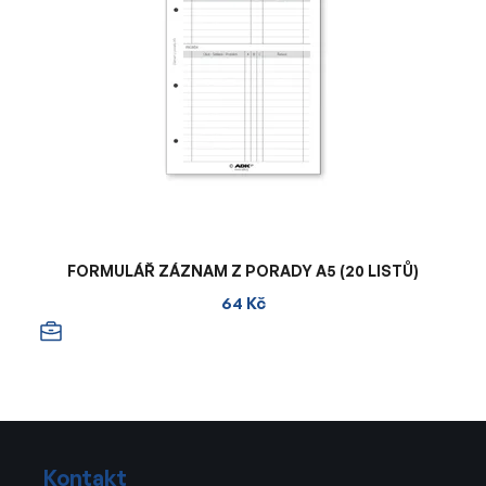
FORMULÁŘ ZÁZNAM Z PORADY A5 (20 LISTŮ)
64 Kč
Z
á
Kontakt